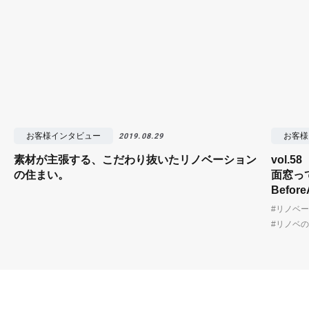
お客様インタビュー
お客様
2019.08.29
素材が主張する、こだわり抜いたリノベーション
vol.
の住まい。
面窓っ
Befor
#リノベ
#リノベ
リノベーション・中古物件仲介 リノベ不動産
読みもの