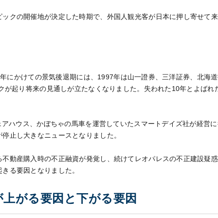
ピックの開催地が決定した時期で、外国人観光客が日本に押し寄せて
993年にかけての景気後退期には、1997年は山一證券、三洋証券、北海
ックが起り将来の見通しが立たなくなりました。失われた10年とよば
シェアハウス、かぼちゃの馬車を運営していたスマートデイズ社が経営
が停止し大きなニュースとなりました。
る不動産購入時の不正融資が発覚し、続けてレオパレスの不正建設疑
起きる要因となりました。
が上がる要因と下がる要因