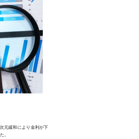
異次元緩和により金利が下
した。