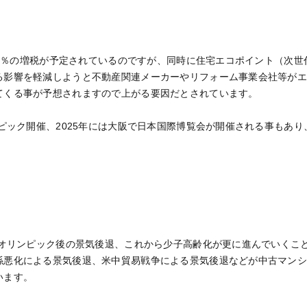
税10％の増税が予定されているのですが、同時に住宅エコポイント（次
る影響を軽減しようと不動産関連メーカーやリフォーム事業会社等が
てくる事が予想されますので上がる要因だとされています。
ンピック開催、2025年には大阪で日本国際博覧会が開催される事もあ
東京オリンピック後の景気後退、これから少子高齢化が更に進んでいくこ
係悪化による景気後退、米中貿易戦争による景気後退などが中古マン
います。