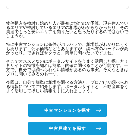
物件購入を検討し始めた人が最初に悩むのが予算。現在住んでい
るエリアや検討しているエリアの相場がわからなかったり、その
周辺でもっと安いエリアを知りたいと思ったりするのではないで
しょうか。
特に中古マンションは条件がバラバラで、相場観がわかりにくく
もあります。公示価格などもありますが、調べ方のハードルが高
かったり。できればサクッと、簡単に調べたいですよね。
そこでオススメなのはポータルサイトをうまく活用した探し方！
各サイトの特徴を知れば簡単・的確に調べることが可能です。一
方で、自分では調べられない情報があるのも事実。そんなときは
プロに聞いてみるのも一つ。
今回は、自分で簡単に相場を調べる方法と、プロだけが調べられ
る情報についてご紹介します。ポータルサイトと、不動産屋をう
まく活用してほしい情報を手に入れましょう。
中古マンションを探す
中古戸建てを探す