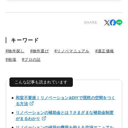
SHARE
キーワード
#物件探し
#物件選び
#リノベマニュアル
#適正価格
#相場
#プロの話
こんな記事も読まれています
和室不要派！リノベーション&DIYで理想の空間をつく
る方法
リノベーションの補助金とは？さまざまな補助金制度
がまるわかり
リノベーションの値段や費用を抑える交渉マニュアル