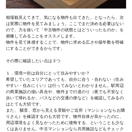
相場観見えてきて、気になる物件も出てきた。となったら、次
は実際に物件を見てみましょう。ここでまだ決める必要はない
ので、力を抜いて「中古物件の状態とはどういったものか」を
俯瞰してみることをオススメします。
物件を見て体感することで、物件に求める広さや築年数を明確
にすることができるからです。
その際に確認したい点は３つ
１．環境ー街は自分にとって住みやすいか？
希望していたエリアであっても、自分に合う・合わない（住み
やすい・住みにくい）は行ってみないとわかりません。駅周辺
の商業施設の揃い具合や、物件までの道のり（夜でも不安なく
歩いて帰れるか、バスなどの交通の便など）を確認してみるの
はとても大切です。
また、 騒音、窓から見える景観やご近所（マンションならお隣
りさん）を確認するのも大切です。物件自体が良かったのに、
周辺環境をよく見なかったために後悔する、ということも少な
くはありません。中古マンションなら共用施設などもチェック