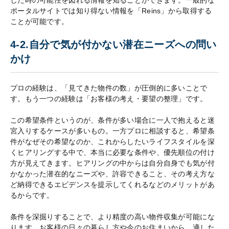
した時の可能性を図れる情報を知ることができます。一般的な
ポータルサイトでは知り得ない情報を「Reins」から取得する
ことが可能です。
4-2.自分で気が付かない潜在ニーズへの問い
かけ
プロの経験は、「見てきた物件の数」が圧倒的に多いことで
す。もう一つの経験は「お客様の考え・要望の整理」です。
この希望条件というのが、条件が多い場合に一人で抱えると迷
宮入りするケースが多いもの。一方プロに相談すると、希望条
件がなぜその希望なのか、これからしたいライフスタイルを深
くヒアリングする中で、本当に必要な条件や、優先順位の付け
方が見えてきます。ヒアリングの中からは自分自身でも気が付
かなかった潜在的なニーズや、許容できること、その考え方な
ど納得できるエビデンスを提示してくれるなどのメリットがあ
るからです。
条件を深掘りすることで、より精度の高い物件収集が可能にな
ります。お客様の日々の暮らし方や今のお住まいから、適した