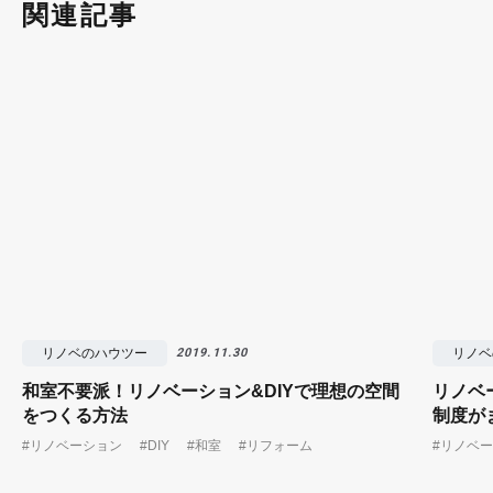
関連記事
リノベのハウツー
リノベ
2019.11.30
和室不要派！リノベーション&DIYで理想の空間
リノベ
をつくる方法
制度が
#リノベーション
#DIY
#和室
#リフォーム
#リノベ