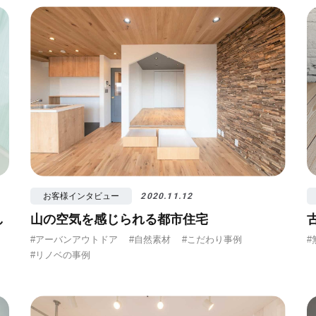
算
#照明
#タイル
#書斎
#洗面所
#リ
お客様インタビュー
2020.11.12
し
山の空気を感じられる都市住宅
#アーバンアウトドア
#自然素材
#こだわり事例
#
#リノベの事例