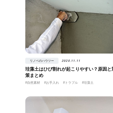
リノベのハウツー
2020.11.11
珪藻土はひび割れが起こりやすい？原因と
策まとめ
#自然素材
#お手入れ
#トラブル
#珪藻土