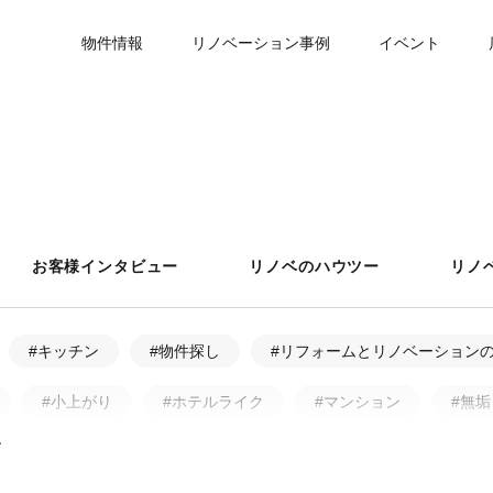
物件情報
リノベーション事例
イベント
お客様インタビュー
リノベのハウツー
リノ
#キッチン
#物件探し
#リフォームとリノベーション
#小上がり
#ホテルライク
#マンション
#無垢
ア・アフター
#戸建
#中古物件
#ペット
#フ