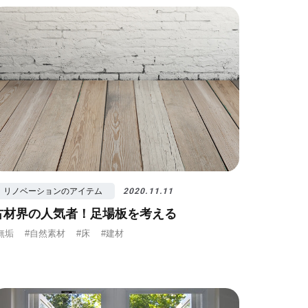
ノベ先輩インタビュー
#広みせ！
リノベーションのアイテム
2020.11.11
古材界の人気者！足場板を考える
無垢
#自然素材
#床
#建材