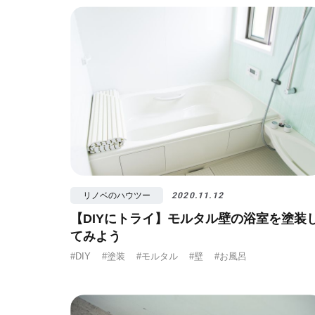
#視覚効果
#予
リノベのハウツー
2020.11.12
【DIYにトライ】モルタル壁の浴室を塗装
てみよう
#DIY
#塗装
#モルタル
#壁
#お風呂