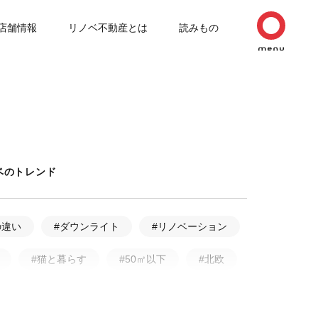
店舗情報
リノベ不動産とは
読みもの
ベのトレンド
の違い
#ダウンライト
#リノベーション
#猫と暮らす
#50㎡以下
#北欧
ルリノベーション
#無垢フローリング