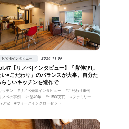
お客様インタビュー
2020.11.09
vol.47【リノベ|インタビュー】「背伸びし
ない×こだわり」のバランスが大事。自分た
ちらしいキッチンを造作で
キッチン
#リノベ先輩インタビュー
#こだわり事例
リノベの事例
#~築40年
#~1500万円
#ファミリー
~70m2
#ウォークインクローゼット