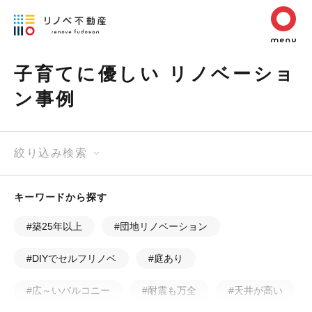
子育てに優しい リノベーショ
ン事例
絞り込み検索
キーワードから探す
#築25年以上
#団地リノベーション
#DIYでセルフリノベ
#庭あり
#広～いバルコニー
#耐震も万全
#天井が高い