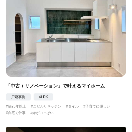
「中古＋リノベーション」で叶えるマイホーム
戸建事例
4LDK
#築25年以上
#こだわりキッチン
#タイル
#子育てに優しい
#自宅で仕事
#緑がいっぱい