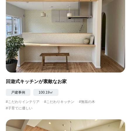
回遊式キッチンが素敵なお家
戸建事例
100.19㎡
#こだわりインテリア
#こだわりキッチン
#無垢の木
#子育てに優しい