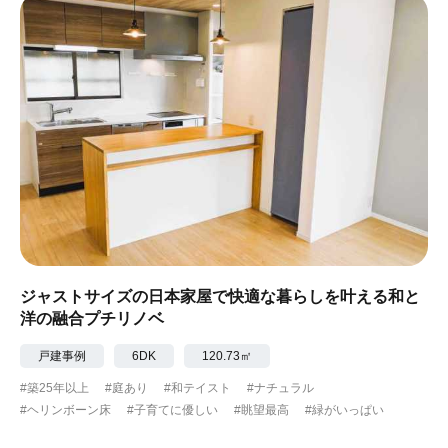
ジャストサイズの日本家屋で快適な暮らしを叶える和と
洋の融合プチリノベ
戸建事例
6DK
120.73㎡
#築25年以上
#庭あり
#和テイスト
#ナチュラル
#ヘリンボーン床
#子育てに優しい
#眺望最高
#緑がいっぱい