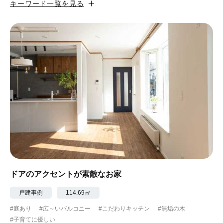
キーワード一覧を見る
#カフェ風
#昭和レトロ
#和テイスト
#ナチュラル
#アジアンテイスト
#アンティーク調
#ハンモック
#コンクリート壁
#ガラスブロック
#土間あり
#こだわりインテリア
#こだわりキッチン
#自転車収納
#作り付けの家具
#あえて古材
#黒板
#無垢の木
#タイル
#壁一面本棚
#ヘリンボーン床
#ひとり暮らし
ドアのアクセントが素敵なお家
#ふたり暮らし
#子育てに優しい
戸建事例
114.69㎡
#庭あり
#広～いバルコニー
#こだわりキッチン
#無垢の木
#スローライフ
#自宅で仕事
#ペットと暮らす
#子育てに優しい