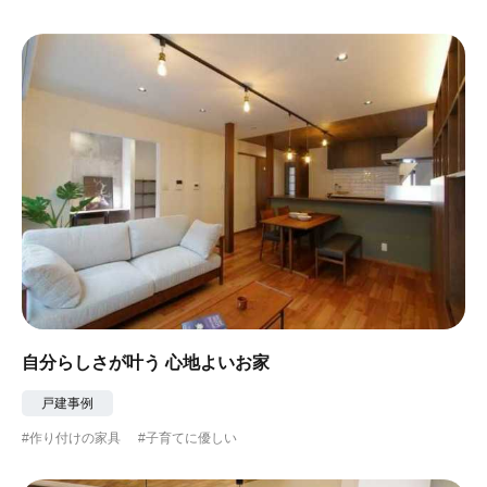
#ガーデニング
#都心に暮らす
#下町に暮らす
#眺望最高
#水辺の住まい
#緑がいっぱい
#300万円以下
自分らしさが叶う 心地よいお家
戸建事例
#作り付けの家具
#子育てに優しい