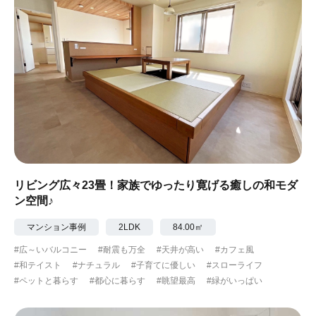
リビング広々23畳！家族でゆったり寛げる癒しの和モダ
ン空間♪
マンション事例
2LDK
84.00㎡
#広～いバルコニー
#耐震も万全
#天井が高い
#カフェ風
#和テイスト
#ナチュラル
#子育てに優しい
#スローライフ
#ペットと暮らす
#都心に暮らす
#眺望最高
#緑がいっぱい