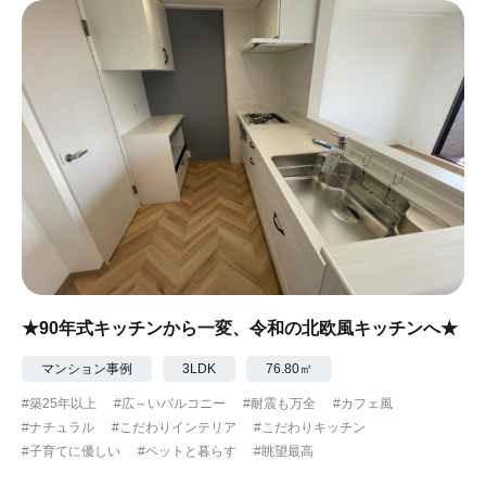
★90年式キッチンから一変、令和の北欧風キッチンへ★
マンション事例
3LDK
76.80㎡
#築25年以上
#広～いバルコニー
#耐震も万全
#カフェ風
#ナチュラル
#こだわりインテリア
#こだわりキッチン
#子育てに優しい
#ペットと暮らす
#眺望最高