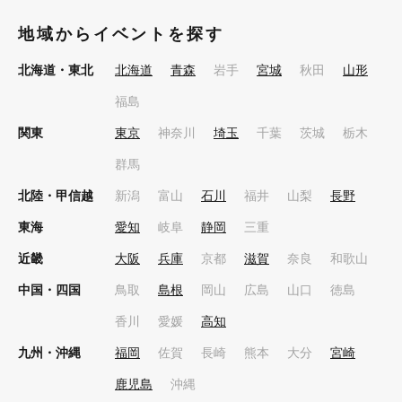
地域からイベントを探す
北海道・東北
北海道
青森
岩手
宮城
秋田
山形
福島
関東
東京
神奈川
埼玉
千葉
茨城
栃木
群馬
北陸・甲信越
新潟
富山
石川
福井
山梨
長野
東海
愛知
岐阜
静岡
三重
近畿
大阪
兵庫
京都
滋賀
奈良
和歌山
中国・四国
鳥取
島根
岡山
広島
山口
徳島
香川
愛媛
高知
九州・沖縄
福岡
佐賀
長崎
熊本
大分
宮崎
鹿児島
沖縄