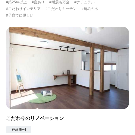
#築25年以上
#庭あり
#耐震も万全
#ナチュラル
#こだわりインテリア
#こだわりキッチン
#無垢の木
#子育てに優しい
こだわりのリノベーション
戸建事例