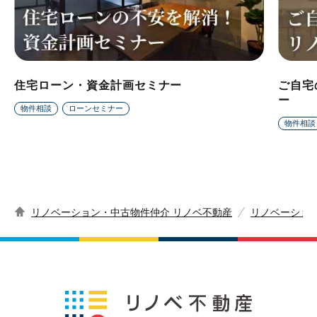
住宅ローン・資金計画セミナー
ご自宅
ー
物件相談
ローンセミナー
物件相談
リノベーション・中古物件仲介 リノベ不動産
リノベーショ