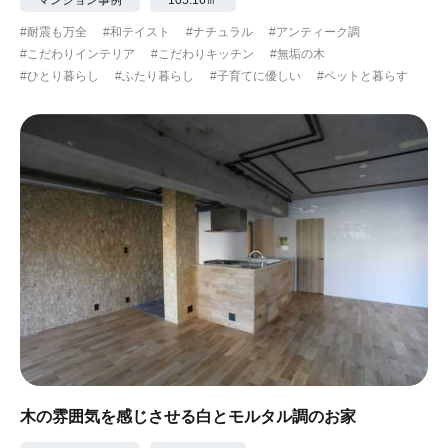
#耐震も万全
#和テイスト
#ナチュラル
#アンティーク調
#こだわりインテリア
#こだわりキッチン
#無垢の木
#ひとり暮らし
#ふたり暮らし
#子育てに優しい
#ペットと暮らす
木の雰囲気を感じさせる白とモルタル調のお家