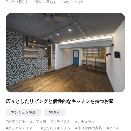
#ふたり暮らし
#都心に暮らす
#緑がいっぱい
広々としたリビングと個性的なキッチンを持つお家
マンション事例
99.9㎡
#耐震も万全
#カフェ風
#和テイスト
#ナチュラル
#アジアンテイスト
#こだわりキッチン
#作り付けの家具
#タイル