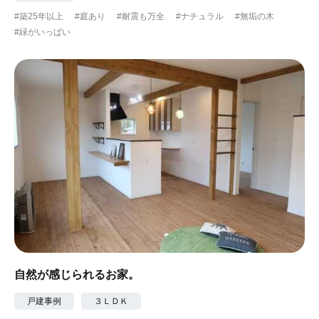
#築25年以上
#庭あり
#耐震も万全
#ナチュラル
#無垢の木
#緑がいっぱい
自然が感じられるお家。
戸建事例
３ＬＤＫ