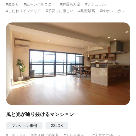
#庭あり
#広～いバルコニー
#耐震も万全
#ナチュラル
#こだわりインテリア
#子育てに優しい
#眺望最高
#緑がいっぱい
風と光が通り抜けるマンション
マンション事例
2SLDK
#ナチュラル
#作り付けの家具
#ふたり暮らし
#子育てに優しい