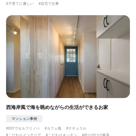
#子育てに優しい
#自宅で仕事
西海岸風で海を眺めながらの生活ができるお家
マンション事例
#DIYでセルフリノベ
#カフェ風
#ナチュラル
#こだわりインテリア
#こだわりキッチン
#作り付けの家具