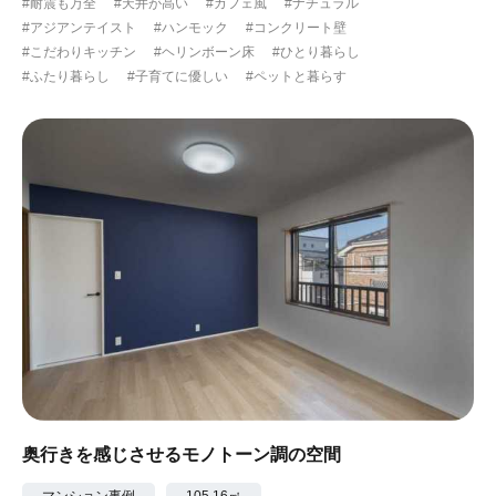
#耐震も万全
#天井が高い
#カフェ風
#ナチュラル
#アジアンテイスト
#ハンモック
#コンクリート壁
#こだわりキッチン
#ヘリンボーン床
#ひとり暮らし
#ふたり暮らし
#子育てに優しい
#ペットと暮らす
奥行きを感じさせるモノトーン調の空間
マンション事例
105.16㎡