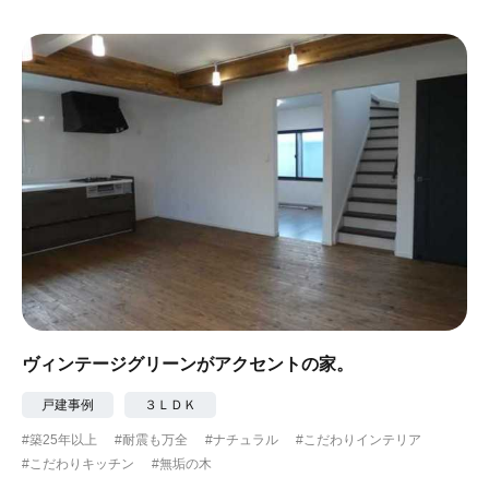
#ガーデニング
#都心に暮らす
#下町に暮らす
#眺望最高
#水辺の住まい
#緑がいっぱい
#300万円以下
ヴィンテージグリーンがアクセントの家。
戸建事例
３ＬＤＫ
#築25年以上
#耐震も万全
#ナチュラル
#こだわりインテリア
#こだわりキッチン
#無垢の木