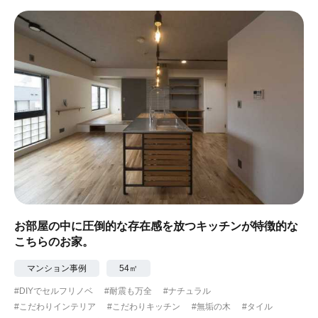
お部屋の中に圧倒的な存在感を放つキッチンが特徴的な
こちらのお家。
マンション事例
54㎡
#DIYでセルフリノベ
#耐震も万全
#ナチュラル
#こだわりインテリア
#こだわりキッチン
#無垢の木
#タイル