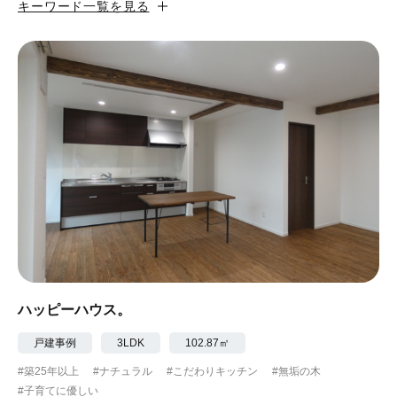
キーワード一覧を見る
#カフェ風
#昭和レトロ
#和テイスト
#ナチュラル
#アジアンテイスト
#アンティーク調
#ハンモック
#コンクリート壁
#ガラスブロック
#土間あり
#こだわりインテリア
#こだわりキッチン
#自転車収納
#作り付けの家具
#あえて古材
#黒板
#無垢の木
#タイル
#壁一面本棚
#ヘリンボーン床
#ひとり暮らし
ハッピーハウス。
#ふたり暮らし
#子育てに優しい
戸建事例
3LDK
102.87㎡
#築25年以上
#ナチュラル
#こだわりキッチン
#無垢の木
#スローライフ
#自宅で仕事
#ペットと暮らす
#子育てに優しい