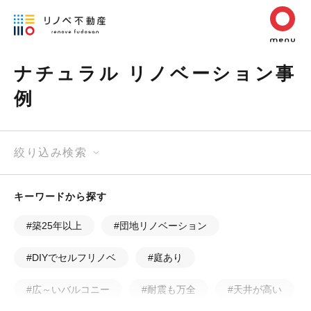
ナチュラル リノベーション事
例
絞り込み検索
キーワードから探す
#築25年以上
#団地リノベーション
#DIYでセルフリノベ
#庭あり
#広～いバルコニー
#耐震も万全
#天井が高い