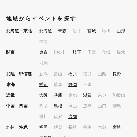
地域からイベントを探す
北海道・東北
北海道
青森
岩手
宮城
秋田
山形
福島
関東
東京
神奈川
埼玉
千葉
茨城
栃木
群馬
北陸・甲信越
新潟
富山
石川
福井
山梨
長野
東海
愛知
岐阜
静岡
三重
近畿
大阪
兵庫
京都
滋賀
奈良
和歌山
中国・四国
鳥取
島根
岡山
広島
山口
徳島
香川
愛媛
高知
九州・沖縄
福岡
佐賀
長崎
熊本
大分
宮崎