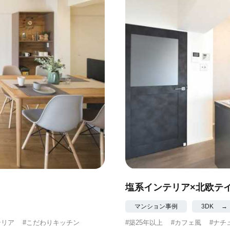
塩系インテリア×北欧テ
マンション事例
3DK →
テリア
#こだわりキッチン
#築25年以上
#カフェ風
#ナチ