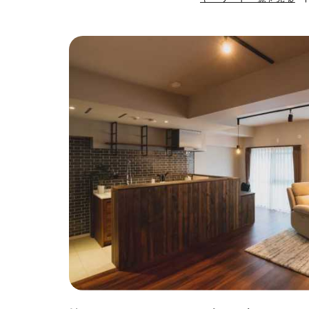
#ハンモック
#
#自転車収納
#
#ひとり暮らし
#ガーデニング