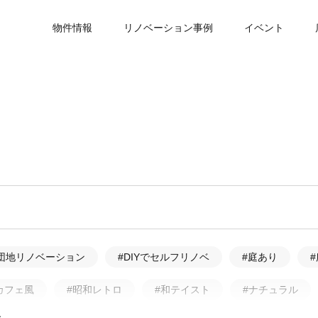
物件情報
リノベーション事例
イベント
団地リノベーション
#DIYでセルフリノベ
#庭あり
カフェ風
#昭和レトロ
#和テイスト
#ナチュラル