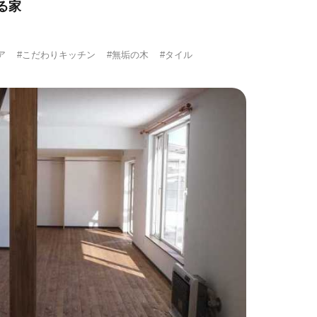
る家
ア
#こだわりキッチン
#無垢の木
#タイル