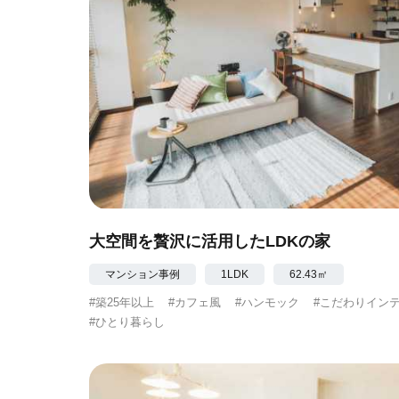
大空間を贅沢に活用したLDKの家
マンション事例
1LDK
62.43㎡
#築25年以上
#カフェ風
#ハンモック
#こだわりイン
#ひとり暮らし