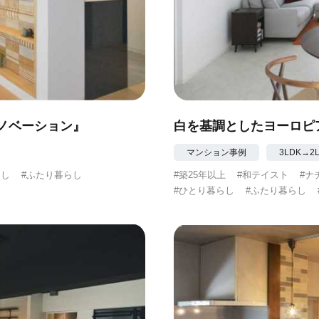
ノベーション』
白を基調としたヨーロピ
マンション事例
3LDK→2
らし
#ふたり暮らし
#築25年以上
#和テイスト
#ナ
#ひとり暮らし
#ふたり暮らし