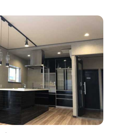
わりインテリア
#こだわりキッチン
#タイル
#壁一面本棚
#ヘリンボーン床
自宅で仕事
#ペットと暮らす
住まい
#緑がいっぱい
#300万円以下