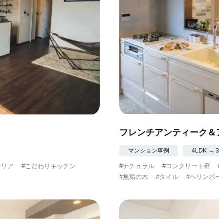
フレンチアンティーク＆
マンション事例
4LDK → 
テリア
#こだわりキッチン
#ナチュラル
#コンクリート壁
#無垢の木
#タイル
#ヘリンボ