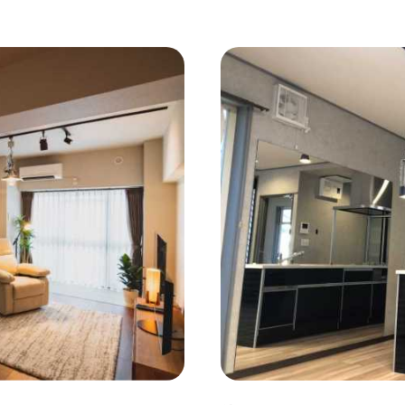
コンクリート壁
#ガラスブロック
#土間あり
#こだ
作り付けの家具
#あえて古材
#黒板
#無垢の木
#ふたり暮らし
#子育てに優しい
#スローライフ
#
#都心に暮らす
#下町に暮らす
#眺望最高
#水辺の