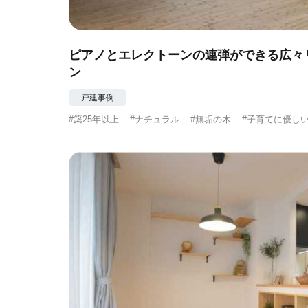
ピアノとエレクトーンの連弾ができる広々
ン
戸建事例
#築25年以上
#ナチュラル
#無垢の木
#子育てに優し