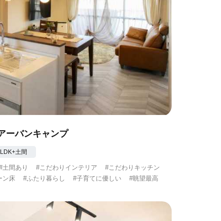
アーバンキャンプ
3LDK+土間
#土間あり
#こだわりインテリア
#こだわりキッチン
ーン床
#ふたり暮らし
#子育てに優しい
#眺望最高