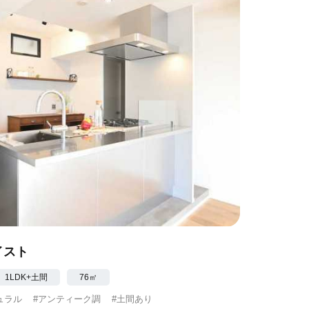
イスト
 1LDK+土間
76㎡
ュラル
#アンティーク調
#土間あり