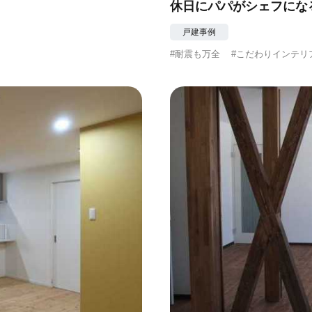
休日にパパがシェフにな
戸建事例
#耐震も万全
#こだわりインテリ