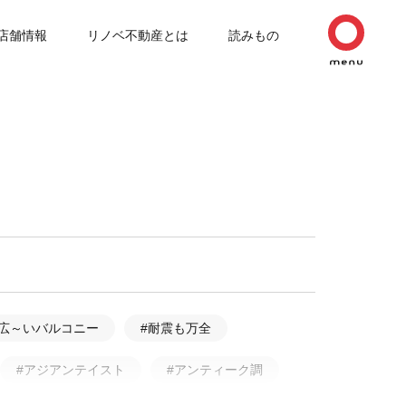
店舗情報
リノベ不動産とは
読みもの
#広～いバルコニー
#耐震も万全
#アジアンテイスト
#アンティーク調