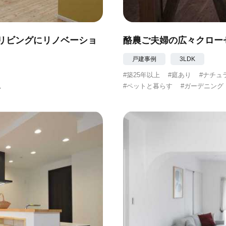
リビングにリノベーショ
酪農ご夫婦の広々クロー
戸建事例
3LDK
#築25年以上
#庭あり
#ナチュ
#ペットと暮らす
#ガーデニング
い