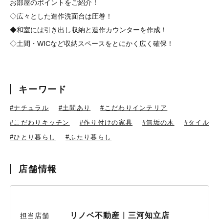
お部屋のポイントをご紹介！
◇広々とした造作洗面台は圧巻！
◆和室には引き出し収納と造作カウンターを作成！
◇土間・WICなど収納スペースをとにかく広く確保！
キーワード
#ナチュラル
#土間あり
#こだわりインテリア
#こだわりキッチン
#作り付けの家具
#無垢の木
#タイル
#ひとり暮らし
#ふたり暮らし
店舗情報
リノベ不動産｜三河知立店
担当店舗