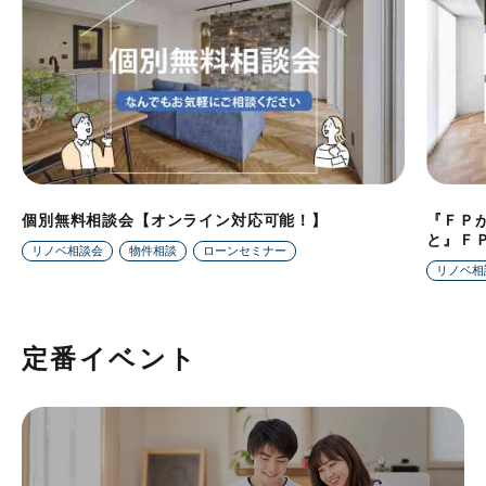
個別無料相談会【オンライン対応可能！】
『ＦＰ
と』Ｆ
リノベ相談会
物件相談
ローンセミナー
リノベ相
定番イベント