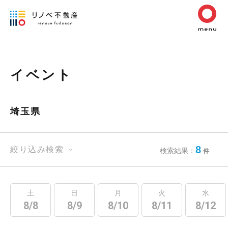
イベント
埼玉県
8
絞り込み検索
検索結果：
件
土
日
月
火
水
8/8
8/9
8/10
8/11
8/12