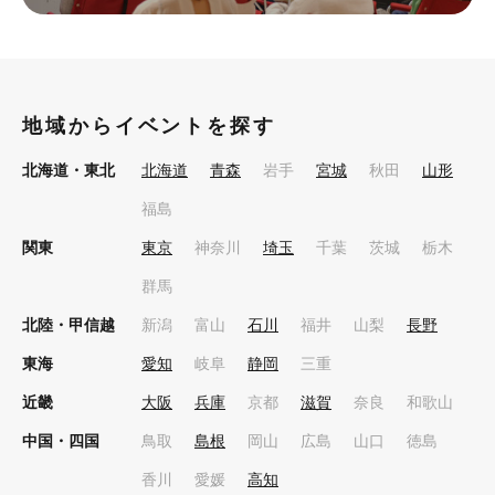
地域からイベントを探す
北海道・東北
北海道
青森
岩手
宮城
秋田
山形
福島
関東
東京
神奈川
埼玉
千葉
茨城
栃木
群馬
北陸・甲信越
新潟
富山
石川
福井
山梨
長野
東海
愛知
岐阜
静岡
三重
近畿
大阪
兵庫
京都
滋賀
奈良
和歌山
中国・四国
鳥取
島根
岡山
広島
山口
徳島
香川
愛媛
高知