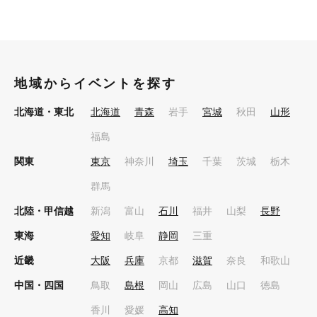
地域からイベントを探す
北海道・東北
北海道
青森
岩手
宮城
秋田
山形
福島
関東
東京
神奈川
埼玉
千葉
茨城
栃木
群馬
北陸・甲信越
新潟
富山
石川
福井
山梨
長野
東海
愛知
岐阜
静岡
三重
近畿
大阪
兵庫
京都
滋賀
奈良
和歌山
中国・四国
鳥取
島根
岡山
広島
山口
徳島
香川
愛媛
高知