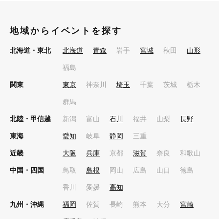
地域からイベントを探す
北海道・東北
北海道
青森
岩手
宮城
秋田
山形
福島
関東
東京
神奈川
埼玉
千葉
茨城
栃木
群馬
北陸・甲信越
新潟
富山
石川
福井
山梨
長野
東海
愛知
岐阜
静岡
三重
近畿
大阪
兵庫
京都
滋賀
奈良
和歌山
中国・四国
鳥取
島根
岡山
広島
山口
徳島
香川
愛媛
高知
九州・沖縄
福岡
佐賀
長崎
熊本
大分
宮崎