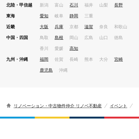
北陸・甲信越
新潟
富山
石川
福井
山梨
長野
東海
愛知
岐阜
静岡
三重
近畿
大阪
兵庫
京都
滋賀
奈良
和歌山
中国・四国
鳥取
島根
岡山
広島
山口
徳島
香川
愛媛
高知
九州・沖縄
福岡
佐賀
長崎
熊本
大分
宮崎
鹿児島
沖縄
リノベーション・中古物件仲介 リノベ不動産
イベント