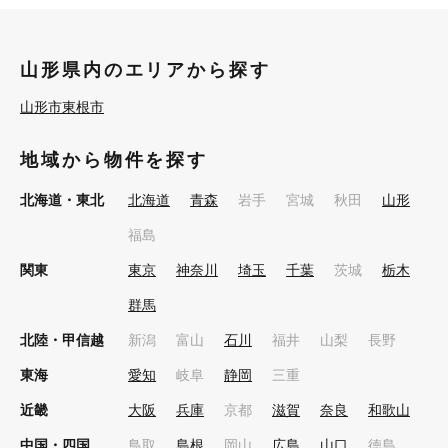
山形県内のエリアから探す
山形市
東根市
地域から物件を探す
北海道・東北
北海道
青森
岩手
宮城
秋田
山形
福島
関東
東京
神奈川
埼玉
千葉
茨城
栃木
群馬
北陸・甲信越
新潟
富山
石川
福井
山梨
長野
東海
愛知
岐阜
静岡
三重
近畿
大阪
兵庫
京都
滋賀
奈良
和歌山
中国・四国
鳥取
島根
岡山
広島
山口
徳島