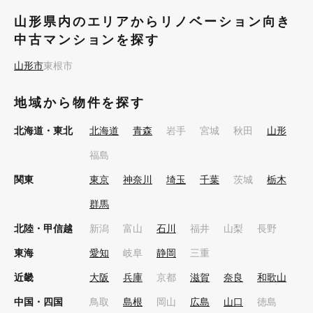
山形県内のエリアからリノベーション向き
中古マンションを探す
山形市
東根市
地域から物件を探す
北海道・東北
北海道
青森
岩手
宮城
秋田
山形
福島
関東
東京
神奈川
埼玉
千葉
茨城
栃木
群馬
北陸・甲信越
新潟
富山
石川
福井
山梨
長野
東海
愛知
岐阜
静岡
三重
近畿
大阪
兵庫
京都
滋賀
奈良
和歌山
中国・四国
鳥取
島根
岡山
広島
山口
徳島