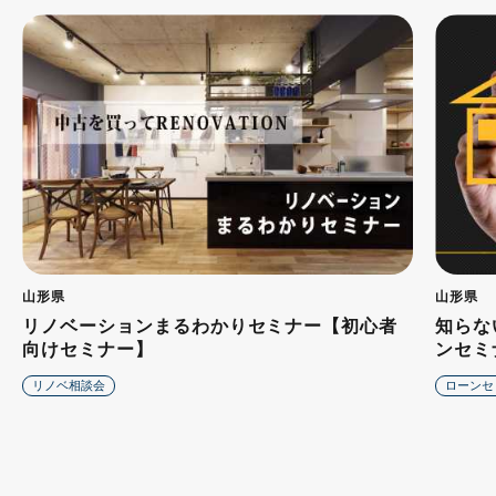
山形県
山形県
リノベーションまるわかりセミナー【初心者
知らな
向けセミナー】
ンセミ
リノベ相談会
ローンセ