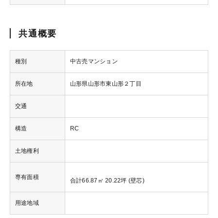
共通概要
種別
中古売マンション
所在地
山形県山形市東山形２丁目
交通
構造
RC
土地権利
専有面積
合計66.87㎡ 20.22坪 (壁芯)
用途地域