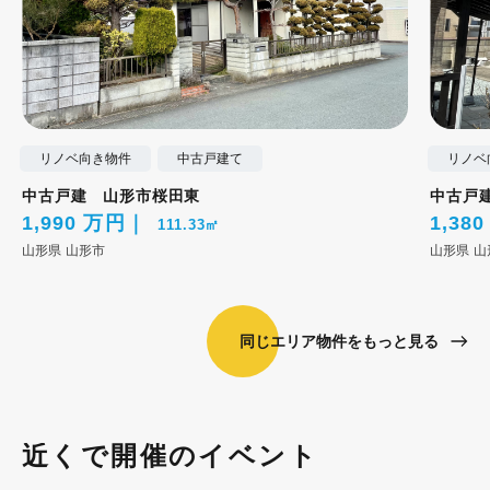
リノベ向き物件
中古戸建て
リノベ
中古戸建 山形市桜田東
中古戸
1,990 万円
1,38
111.33㎡
山形県
山形市
山形県
山
同じエリア物件をもっと見る
近くで開催のイベント