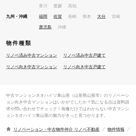
香川
愛媛
高知
九州・沖縄
福岡
佐賀
長崎
熊本
大分
宮崎
鹿児島
沖縄
物件種類
リノベ済み中古マンション
リノベ済み中古戸建て
リノベ向き中古マンション
リノベ向き中古戸建て
中古マンションネオハイツ東山形（山形県山形市）のリノベーシ
ョン向き中古マンションはいかがでしたか？気になる点は資料請
求や問い合わせでチェック！画像だけではわからない中古マンシ
ョンネオハイツ東山形の魅力がきっと見つかります。
リノベーション・中古物件仲介 リノベ不動産
物件情報