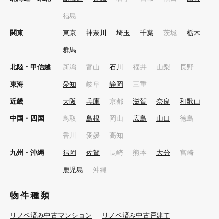
福島
関東
東京
神奈川
埼玉
千葉
茨城
栃木
群馬
北陸・甲信越
新潟
富山
石川
福井
山梨
長野
東海
愛知
岐阜
静岡
三重
近畿
大阪
兵庫
京都
滋賀
奈良
和歌山
中国・四国
鳥取
島根
岡山
広島
山口
徳島
香川
愛媛
高知
九州・沖縄
福岡
佐賀
長崎
熊本
大分
宮崎
鹿児島
沖縄
物件種類
リノベ済み中古マンション
リノベ済み中古戸建て