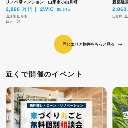
リノベ済マンション 山形市小白川町
新築建
2,890 万円
2WIC
2,86
85.24㎡
山形県
山形市
山形県
山
徒歩31分
同じエリア物件をもっと見る
近くで開催のイベント