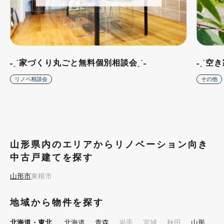
˗ˏˋ家づくり丸ごと無料個別相談会ˎˊ˗
˗ˏˋ空
リノベ相談会
その他
山形県内のエリアからリノベーション向き
中古戸建てを探す
山形市
東根市
地域から物件を探す
北海道・東北
北海道
青森
岩手
宮城
秋田
山形