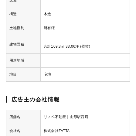
交通
構造
木造
土地権利
所有権
建物面積
合計109.3㎡ 33.06坪 (壁芯)
用途地域
地目
宅地
広告主の会社情報
店舗名
リノベ不動産｜山形駅西店
会社名
株式会社ZATTA