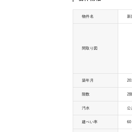
物件名
新
間取り図
築年月
2
階数
2
汚水
公
建ぺい率
6