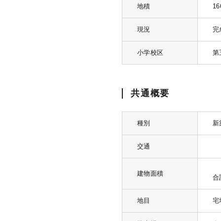
地積
16
現況
完
小学校区
第
共通概要
種別
新
交通
建物面積
合計
地目
宅