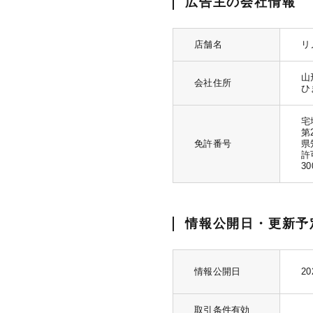
広告主の会社情報
店舗名
リ
山
会社住所
ひ
宅
第
免許番号
県
許
30
情報公開日・更新予
情報公開日
20
取引条件有効