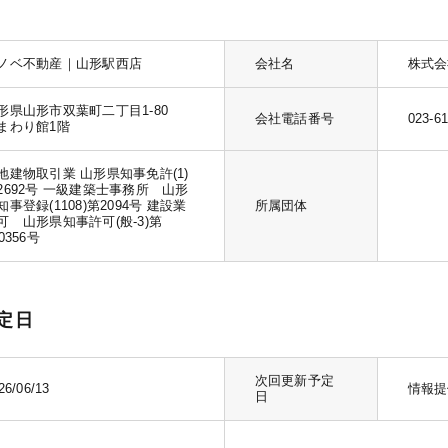
ノベ不動産｜山形駅西店
会社名
株式会
形県山形市双葉町二丁目1-80
会社電話番号
023-6
まわり館1階
地建物取引業 山形県知事免許(1)
2692号 一級建築士事務所 山形
知事登録(1108)第2094号 建設業
所属団体
可 山形県知事許可(般-3)第
0356号
定日
次回更新予定
26/06/13
情報提
日