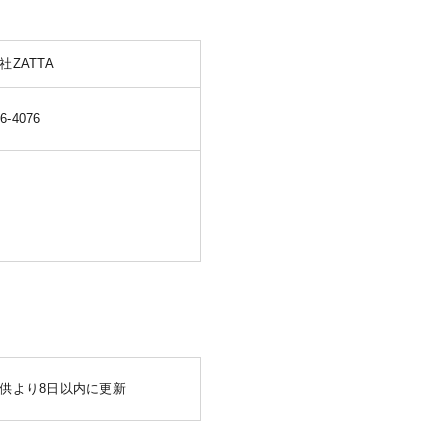
社ZATTA
16-4076
供より8日以内に更新