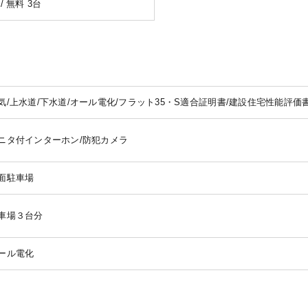
 / 無料 3台
気/上水道/下水道/オール電化/フラット35・S適合証明書/建設住宅性能評価
ニタ付インターホン/防犯カメラ
面駐車場
車場３台分
ール電化