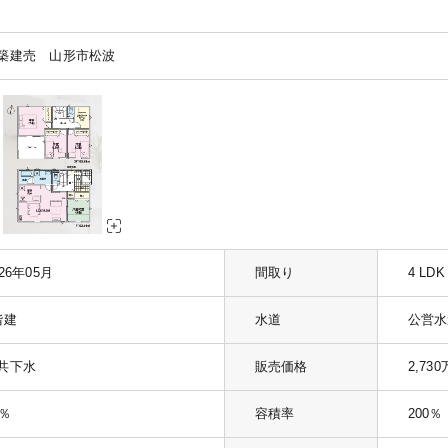
築建売 山形市松波
026年05月
間取り
4 LDK
階建
水道
公営水
共下水
販売価格
2,73
0％
容積率
200％