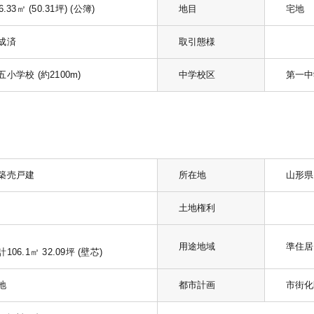
6.33㎡ (50.31坪) (公簿)
地目
宅地
成済
取引態様
五小学校 (約2100m)
中学校区
第一中学
築売戸建
所在地
山形県
土地権利
用途地域
準住居
106.1㎡ 32.09坪 (壁芯)
地
都市計画
市街化