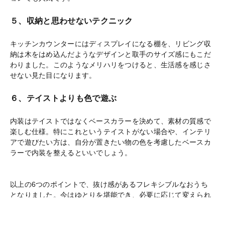
５、収納と思わせないテクニック
キッチンカウンターにはディスプレイになる棚を、リビング収
納は木をはめ込んだようなデザインと取手のサイズ感にもこだ
わりました。このようなメリハリをつけると、生活感を感じさ
せない見た目になります。
６、テイストよりも色で遊ぶ
内装はテイストではなくベースカラーを決めて、素材の質感で
楽しむ仕様。特にこれというテイストがない場合や、インテリ
アで遊びたい方は、自分が置きたい物の色を考慮したベースカ
ラーで内装を整えるといいでしょう。
以上の6つのポイントで、抜け感があるフレキシブルなおうち
となりました。今はゆとりを堪能でき、必要に応じて変えられ
る空間はまさにイイとこ取り！お子さまがいるご家庭やインテ
リアを楽しみたい方はぜひ参考にしてみてくださいね。