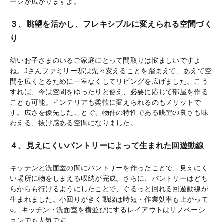
ージが広がりますよ。
３、眺望を活かし、フレキシブルに変えられる空間づく
り
幼いお子さまのいるご家庭にとって間取りは悩ましいですよ
ね。Jさんファミリー邸は先々変えることを踏まえて、あえて空
間を広くとるために一室なくしてリビングを広げました。こう
すれば、今は空間をゆったりと使え、必要に応じて部屋を作る
ことも可能。インテリアも柔軟に変えられるのもメリットで
す。広さを優先したことで、物件の特性である眺望の良さも味
わえる、抜け感ある空間になりました。
４、見えにくいパントリーによって生まれた回遊動線
キッチンと洗面室の間にパントリーを作ったことで、見えにく
い場所に物をしまえる収納が完成。さらに、パントリーはどち
らからも行けるようにしたことで、ぐるっと回れる回遊動線が
生まれました。小回りがきく動線は時短・作業効率も上がって
○。キッチン・洗面室を横並びにするレイアウトはリノベーシ
ョンでも人気です。