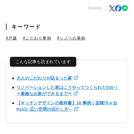
SHARE
キーワード
#戸建
#こだわり事例
#リノベの事例
こんな記事も読まれています
大人のこだわりが詰まった家
リノベーションした家はこうやってつくられたのか！
ー素敵なお家ができるまでー
【キッチンデザインの教科書】10.事例｜面積70㎡台
Part1~広い空間の活かし方～