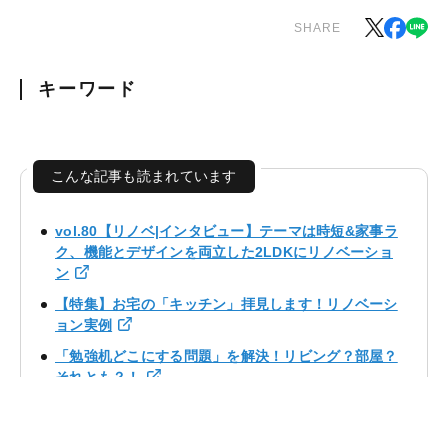
SHARE
キーワード
こんな記事も読まれています
vol.80【リノベ|インタビュー】テーマは時短&家事ラ
ク、機能とデザインを両立した2LDKにリノベーショ
ン
【特集】お宅の「キッチン」拝見します！リノベーシ
ョン実例
「勉強机どこにする問題」を解決！リビング？部屋？
それとも？！