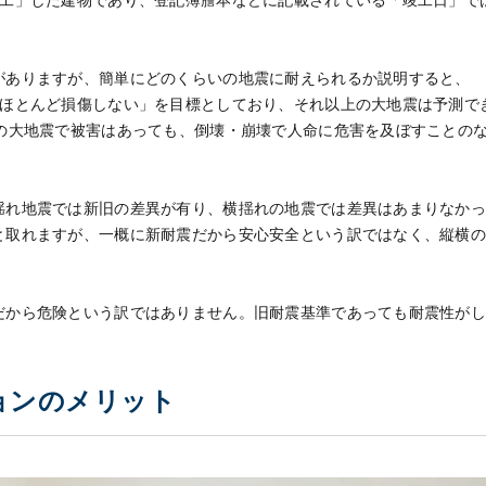
着工」した建物であり、登記簿謄本などに記載されている「竣工日」で
がありますが、簡単にどのくらいの地震に耐えられるか説明すると、
でほとんど損傷しない」を目標としており、それ以上の大地震は予測で
7の大地震で被害はあっても、倒壊・崩壊で人命に危害を及ぼすことの
揺れ地震では新旧の差異が有り、横揺れの地震では差異はあまりなか
と取れますが、一概に新耐震だから安心安全という訳ではなく、縦横
だから危険という訳ではありません。旧耐震基準であっても耐震性が
ョンのメリット