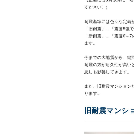
（正確には6月以降に「
ください。）
耐震基準には色々な定義
「旧耐震」…「震度5強
「新耐震」…「震度6～
ます。
今までの大地震から、縦
耐震の方が耐久性が高い
悪しも影響してきます。
また、旧耐震マンション
ります。
旧耐震マンシ