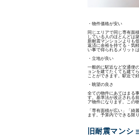
・物件価格が安い
同じエリアで同じ専有面
している人のほとんどは
新耐震マンションよりも
返済に余裕を持てる・気
い事で得られるメリット
・立地が良い
一般的に駅近など交通便
ョンを建てたくても建て
ことができます。駅近で
・眺望の良さ
全ての物件にあてはまる
す。基準法が改正される
ア物件になります。この
「専有面積が広い」「綺
ます。予算内でできる限
旧耐震マンシ