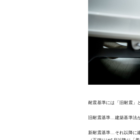
耐震基準には「旧耐震」
旧耐震基準…建築基準法が
新耐震基準…それ以降に