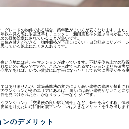
積・グレードの物件である場合、築年数が古い方が安くなります。また
築年数を見る際に耐震基準もチェックし、新耐震基準を選ぶ傾向が強い
低めの価格設定にされていることが多いです。
軽に住み替えができる・物件価格が下落しにくい・自分好みにリノベー
は思っている以上にたくさんあります。
の良い立地には昔からマンションが建っています。不動産側も土地の取
られないのが現状ですので、これから建てられるマンションよりも確実
好立地であれば、いつか賃貸に出す事になったとしても常に需要がある
事ではありませんが、建築基準法の変更により高い建物の建設が禁止さ
前のマンションがそのエリアにあれば、周りには高い建物がないことに
物件を見つけられたら、かなりラッキーなくらいです。
麗なマンション」「交通便の良い駅近物件」など、条件を増やす程、値
り要望を叶えたい時に旧耐震マンションは大きなメリットを生み出しま
ョンのデメリット