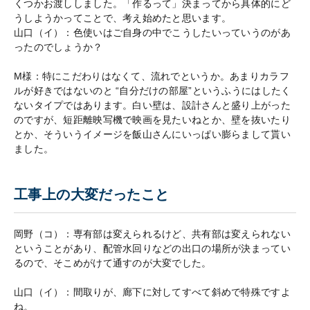
くつかお渡ししました。「作るって」決まってから具体的にど
うしようかってことで、考え始めたと思います。
山口（イ）：色使いはご自身の中でこうしたいっていうのがあ
ったのでしょうか？
M様：特にこだわりはなくて、流れでというか。あまりカラフ
ルが好きではないのと “自分だけの部屋”というふうにはしたく
ないタイプではあります。白い壁は、設計さんと盛り上がった
のですが、短距離映写機で映画を見たいねとか、壁を抜いたり
とか、そういうイメージを飯山さんにいっぱい膨らまして貰い
ました。
工事上の大変だったこと
岡野（コ）：専有部は変えられるけど、共有部は変えられない
ということがあり、配管水回りなどの出口の場所が決まってい
るので、そこめがけて通すのが大変でした。
山口（イ）：間取りが、廊下に対してすべて斜めで特殊ですよ
ね。