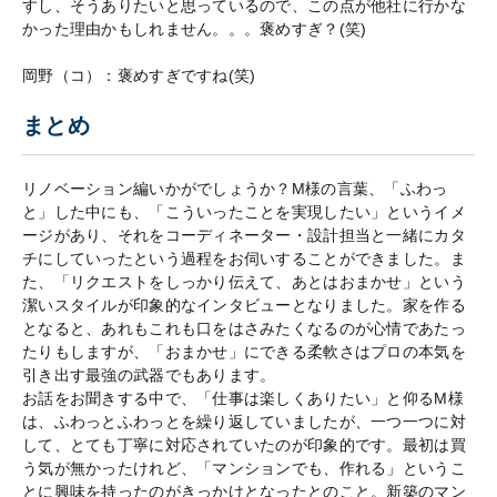
すし、そうありたいと思っているので、この点が他社に行かな
かった理由かもしれません。。。褒めすぎ？(笑)
岡野（コ）：褒めすぎですね(笑)
まとめ
リノベーション編いかがでしょうか？M様の言葉、「ふわっ
と」した中にも、「こういったことを実現したい」というイメ
ージがあり、それをコーディネーター・設計担当と一緒にカタ
チにしていったという過程をお伺いすることができました。ま
た、「リクエストをしっかり伝えて、あとはおまかせ」という
潔いスタイルが印象的なインタビューとなりました。家を作る
となると、あれもこれも口をはさみたくなるのが心情であたっ
たりもしますが、「おまかせ」にできる柔軟さはプロの本気を
引き出す最強の武器でもあります。
お話をお聞きする中で、「仕事は楽しくありたい」と仰るM様
は、ふわっとふわっとを繰り返していましたが、一つ一つに対
して、とても丁寧に対応されていたのが印象的です。最初は買
う気が無かったけれど、「マンションでも、作れる」というこ
とに興味を持ったのがきっかけとなったとのこと。新築のマン