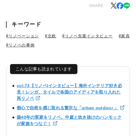
SHARE
キーワード
#リノベーション
#北欧
#リノベ先輩インタビュー
#家具
#リノベの事例
こんな記事も読まれています
vol.73【リノベ|インタビュー】海外インテリア好き必
見！レンガ、タイルで各国のアイディアを取り入れた
再リノベ
都心で自然を感じ取れる贅沢な「urban outdoor 」
築40年の実家をリノベ。中庭と吹き抜けのハンモック
が家族をつなぐ！