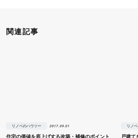
関連記事
リノベのハウツー
リノベ
2017.09.01
住宅の価値を底上げする改築・補修のポイント
戸建て