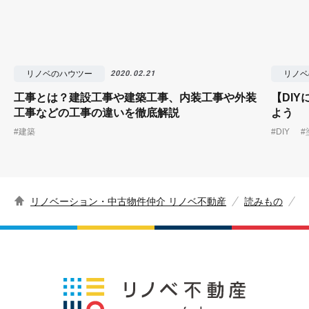
リノベのハウツー
リノベ
2020.02.21
工事とは？建設工事や建築工事、内装工事や外装
【DI
工事などの工事の違いを徹底解説
よう
#建築
#DIY
#
リノベーション・中古物件仲介 リノベ不動産
読みもの