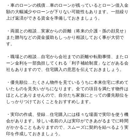
・車のローンの残債…車のローンが残っているとローン借入金
額の大幅減少やローンが下りない可能性もあります。一括繰り
上げ返済ができる資金を準備しておきましょう。
・両親との相談…実家からの距離（将来の介護・孫の顔見せ）
また贈与などの資金援助もしっかり相談しておく事が大切で
す。
・職場との相談…自宅から会社までの距離や転勤事情、またロ
ーン金利を一部負担してくれる「利子補給制度」などがある会
社もありますので、住宅購入の意思を伝えておきましょう。
・優先順位…たくさん物件を見ているうちに本来住宅に求めて
いたものを見失いがちになります。全ての項目を満たす物件は
ほとんどありませんので、自分たち家族にとっての優先順位を
しっかりつけておくことをおすすめします。
・実印の作成、登録…住宅購入には様々な場面で実印を使う機
会があります。珍しい名前の人は実印ができあがるまでに時間
がかかることもありますので、スムーズに契約を結べるよう実
印を作成しておきましょう。