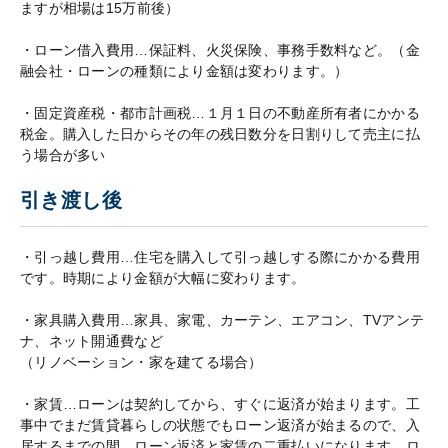
ますが相場は15万前後）
・ローン借入費用…保証料、火災保険、事務手数料など。（金
融会社・ローンの種類により金額は変わります。）
・固定資産税・都市計画税…１月１日の不動産所有者にかかる
税金。購入した日からその年の残日数分を日割りして売主に払
う場合が多い
引き渡し後
・引っ越し費用…住宅を購入して引っ越しする際にかかる費用
です。時期により金額が大幅に変わります。
・家具購入費用…家具、家電、カーテン、エアコン、TVアンテ
ナ、ネット開通費など
（リノベーション・家を建てる場合）
・家賃…ローンは契約してから、すぐに返済が始まります。工
事中でまだ賃貸暮らしの状態でもローン返済が始まるので、入
居するまでの間、ローン返済と家賃の二重払いになります。ロ