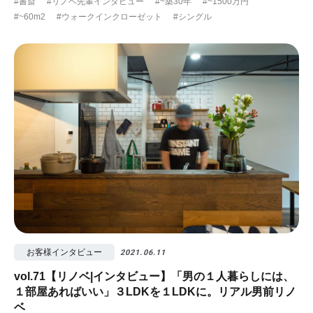
#書斎
#リノベ先輩インタビュー
#~築30年
#~1500万円
#~60m2
#ウォークインクローゼット
#シングル
お客様インタビュー
2021.06.11
vol.71【リノベ|インタビュー】「男の１人暮らしには、
１部屋あればいい」３LDKを１LDKに。リアル男前リノ
ベ