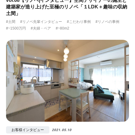
vol.68【リノベ|インタビュー】空間デザイナーの施主と
建築家が造り上げた至極のリノベ「１LDK＋趣味の収納
土間」
#土間
#リノベ先輩インタビュー
#こだわり事例
#リノベの事例
#~1500万円
#夫婦・ペア
#~80m2
お客様インタビュー
2021.05.10