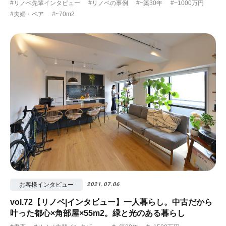
#リノベ先輩インタビュー
#リノベの事例
#~築30年
#~1000万円
#夫婦・ペア
#~70m2
お客様インタビュー
2021.07.06
vol.72【リノベ|インタビュー】一人暮らし。中古だから
叶った都心×角部屋×55m2。緑と光のある暮らし