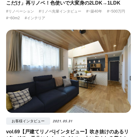
こだけ」再リノベ！色使いで大変身の2LDK→1LDK
#リノベーション
#リノベ先輩インタビュー
#~築40年
#~500万円
#~60m2
#インテリア
お客様インタビュー
2021.05.31
vol.69【戸建てリノベ|インタビュー】吹き抜けのあるリ