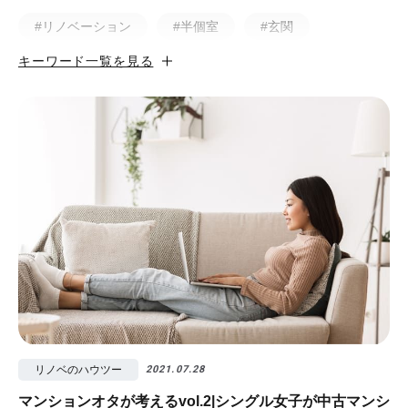
#リノベーション
#半個室
#玄関
キーワード一覧を見る
#小上がり
#ホテルライク
#マンション
#無垢
#猫と暮らす
#50㎡以下
#北欧
#土間
#ビフォア・アフター
#戸建
#中古物件
#ペット
#フルリノベーション
#無垢フローリング
#視覚効果
#予算
#照明
#タイル
#書斎
#洗面所
#リノベ先輩インタビュー
#広みせ！
リノベのハウツー
2021.07.28
マンションオタが考えるvol.2|シングル女子が中古マンシ