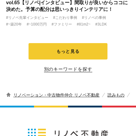
vol.65【リノベ|インタビュー】間取りが良いからココに
決めた。予算の配分は思いっきりインテリアに！
#リノベ先輩インタビュー
#こだわり事例
#リノベの事例
#~築20年
#~1000万円
#ファミリー
#81m2~
#3LDK
もっと見る
別のキーワードを探す
リノベーション・中古物件仲介 リノベ不動産
読みもの
p