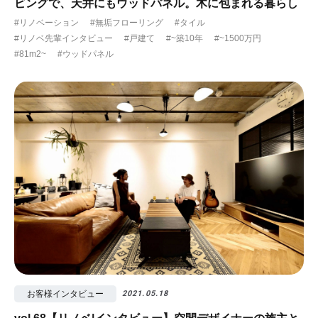
ビングで、天井にもウッドパネル。木に包まれる暮らし
#リノベーション
#無垢フローリング
#タイル
#リノベ先輩インタビュー
#戸建て
#~築10年
#~1500万円
#81m2~
#ウッドパネル
お客様インタビュー
2021.05.18