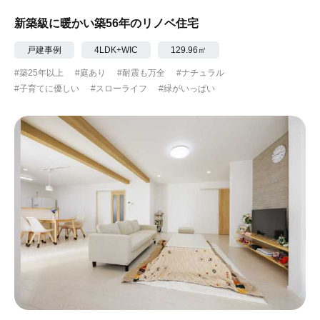
新築級に暖かい築56年のリノベ住宅
戸建事例
4LDK+WIC
129.96㎡
#築25年以上
#庭あり
#耐震も万全
#ナチュラル
#子育てに優しい
#スローライフ
#緑がいっぱい