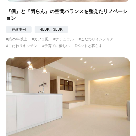
『個』と『団らん』の空間バランスを整えたリノベーシ
ョン
戸建事例
4LDK→3LDK
#築25年以上
#カフェ風
#ナチュラル
#こだわりインテリア
#こだわりキッチン
#子育てに優しい
#ペットと暮らす