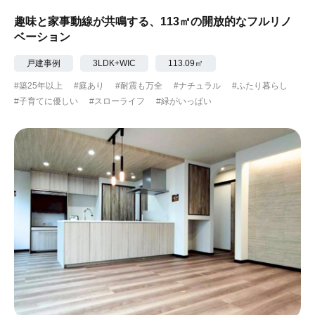
趣味と家事動線が共鳴する、113㎡の開放的なフルリノ
ベーション
戸建事例
3LDK+WIC
113.09㎡
#築25年以上
#庭あり
#耐震も万全
#ナチュラル
#ふたり暮らし
#子育てに優しい
#スローライフ
#緑がいっぱい