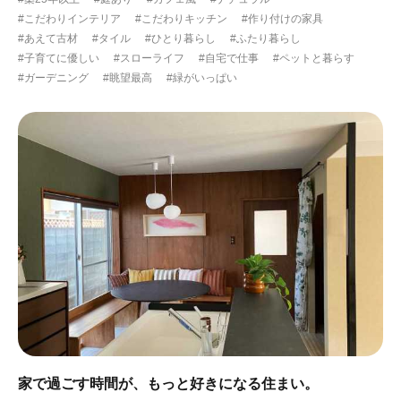
#こだわりインテリア
#こだわりキッチン
#作り付けの家具
#あえて古材
#タイル
#ひとり暮らし
#ふたり暮らし
#子育てに優しい
#スローライフ
#自宅で仕事
#ペットと暮らす
#ガーデニング
#眺望最高
#緑がいっぱい
家で過ごす時間が、もっと好きになる住まい。