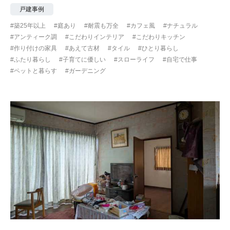
戸建事例
#築25年以上
#庭あり
#耐震も万全
#カフェ風
#ナチュラル
#アンティーク調
#こだわりインテリア
#こだわりキッチン
#作り付けの家具
#あえて古材
#タイル
#ひとり暮らし
#ふたり暮らし
#子育てに優しい
#スローライフ
#自宅で仕事
#ペットと暮らす
#ガーデニング