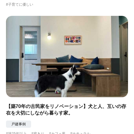
#子育てに優しい
#ガーデニング
#都心に暮らす
#下町に暮らす
#眺望最高
#水辺の住まい
#緑がいっぱい
#300万円以下
【築70年の古民家をリノベーション】犬と人、互いの存
在を大切にしながら暮らす家。
戸建事例
#築25年以上
#庭あり
#カフェ風
#ナチュラル