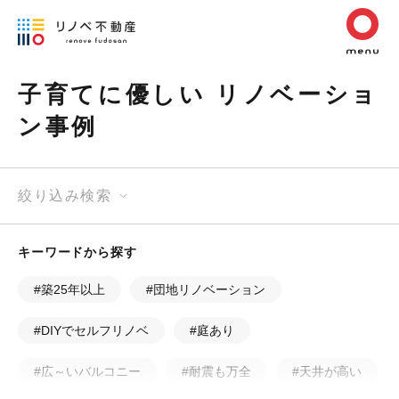
子育てに優しい リノベーショ
ン事例
絞り込み検索
キーワードから探す
#築25年以上
#団地リノベーション
#DIYでセルフリノベ
#庭あり
#広～いバルコニー
#耐震も万全
#天井が高い