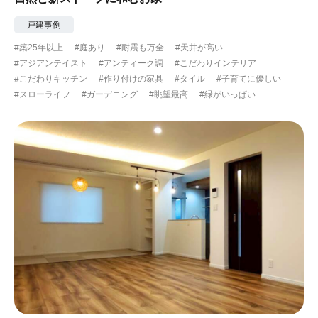
戸建事例
#築25年以上
#庭あり
#耐震も万全
#天井が高い
#アジアンテイスト
#アンティーク調
#こだわりインテリア
#こだわりキッチン
#作り付けの家具
#タイル
#子育てに優しい
#スローライフ
#ガーデニング
#眺望最高
#緑がいっぱい