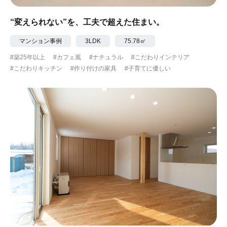
“変えられない”を、工夫で超えた住まい。
マンション事例
3LDK
75.78㎡
#築25年以上
#カフェ風
#ナチュラル
#こだわりインテリア
#こだわりキッチン
#作り付けの家具
#子育てに優しい