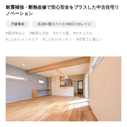
耐震補強・断熱改修で安心安全をプラスした中古住宅リ
ノベーション
戸建事例
3LDK+畳スペース+W.I.C+ガレージ
#築25年以上
#耐震も万全
#カフェ風
#ナチュラル
#こだわりインテリア
#こだわりキッチン
#子育てに優しい