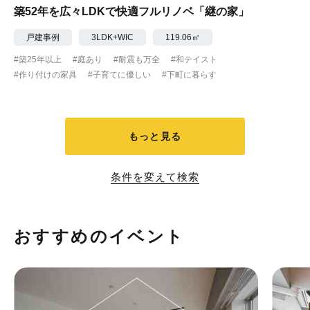
築52年を広々LDKで快適フルリノベ「継の家」
戸建事例
3LDK+WIC
119.06㎡
#築25年以上
#庭あり
#耐震も万全
#和テイスト
#作り付けの家具
#子育てに優しい
#下町に暮らす
もっと見る
条件を変えて検索
おすすめのイベント