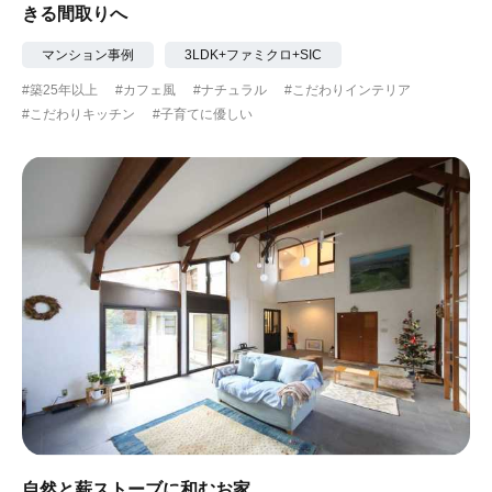
きる間取りへ
マンション事例
3LDK+ファミクロ+SIC
#築25年以上
#カフェ風
#ナチュラル
#こだわりインテリア
#こだわりキッチン
#子育てに優しい
自然と薪ストーブに和むお家