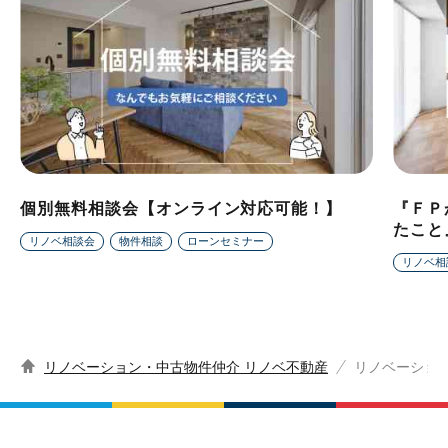
個別無料相談会【オンライン対応可能！】
『ＦＰ
たこと
リノベ相談会
物件相談
ローンセミナー
リノベ相
リノベーション・中古物件仲介 リノベ不動産
リノベーショ