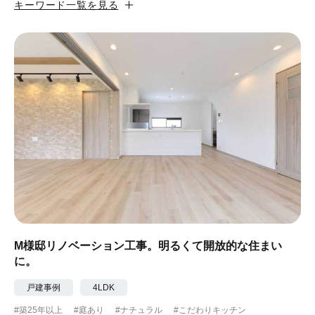
キーワード一覧を見る
#カフェ風
#昭和レトロ
#和テイスト
#ナチュラル
#アジアンテイスト
#アンティーク調
#ハンモック
#コンクリート壁
#ガラスブロック
#土間あり
#こだわりインテリア
#こだわりキッチン
#自転車収納
#作り付けの家具
#あえて古材
#黒板
#無垢の木
#タイル
#壁一面本棚
#ヘリンボーン床
#ひとり暮らし
M様邸リノベーション工事。明るくて開放的な住まい
に。
#ふたり暮らし
#子育てに優しい
戸建事例
4LDK
#スローライフ
#自宅で仕事
#ペットと暮らす
#築25年以上
#庭あり
#ナチュラル
#こだわりキッチン