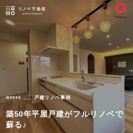
戸建リノベ事例
WORKS
築50年平屋戸建がフルリノベで
蘇る♪