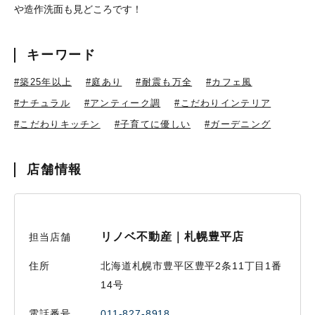
や造作洗面も見どころです！
キーワード
#築25年以上
#庭あり
#耐震も万全
#カフェ風
#ナチュラル
#アンティーク調
#こだわりインテリア
#こだわりキッチン
#子育てに優しい
#ガーデニング
店舗情報
リノベ不動産｜札幌豊平店
担当店舗
住所
北海道札幌市豊平区豊平2条11丁目1番
14号
電話番号
011-827-8918