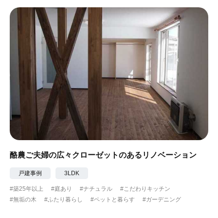
酪農ご夫婦の広々クローゼットのあるリノベーション
戸建事例
3LDK
#築25年以上
#庭あり
#ナチュラル
#こだわりキッチン
#無垢の木
#ふたり暮らし
#ペットと暮らす
#ガーデニング