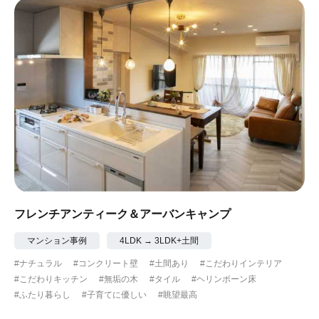
フレンチアンティーク＆アーバンキャンプ
マンション事例
4LDK → 3LDK+土間
#ナチュラル
#コンクリート壁
#土間あり
#こだわりインテリア
#こだわりキッチン
#無垢の木
#タイル
#ヘリンボーン床
#ふたり暮らし
#子育てに優しい
#眺望最高