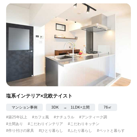
塩系インテリア×北欧テイスト
マンション事例
3DK → 1LDK+土間
76㎡
#築25年以上
#カフェ風
#ナチュラル
#アンティーク調
#土間あり
#こだわりインテリア
#こだわりキッチン
#作り付けの家具
#ひとり暮らし
#ふたり暮らし
#ペットと暮らす