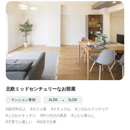
北欧ミッドセンチュリーなお部屋
マンション事例
4LDK → 3LDK
#築25年以上
#カフェ風
#ナチュラル
#こだわりインテリア
#こだわりキッチン
#作り付けの家具
#ふたり暮らし
#子育てに優しい
#自宅で仕事