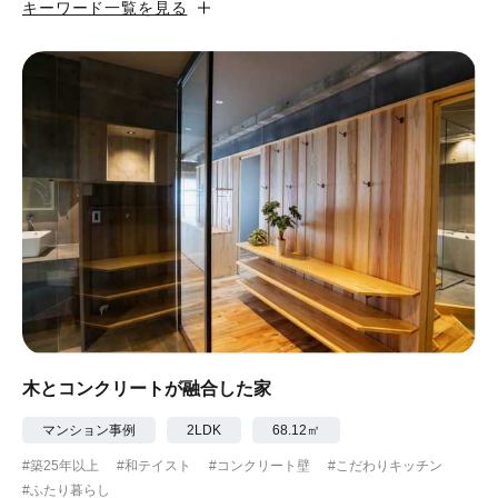
キーワード一覧を見る
#カフェ風
#昭和レトロ
#和テイスト
#ナチュラル
#アジアンテイスト
#アンティーク調
#ハンモック
#コンクリート壁
#ガラスブロック
#土間あり
#こだわりインテリア
#こだわりキッチン
#自転車収納
#作り付けの家具
#あえて古材
#黒板
#無垢の木
#タイル
#壁一面本棚
#ヘリンボーン床
#ひとり暮らし
木とコンクリートが融合した家
#ふたり暮らし
#子育てに優しい
マンション事例
2LDK
68.12㎡
#築25年以上
#和テイスト
#コンクリート壁
#こだわりキッチン
#スローライフ
#自宅で仕事
#ペットと暮らす
#ふたり暮らし