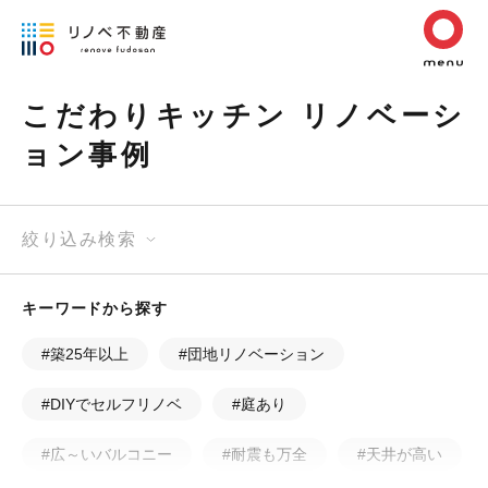
こだわりキッチン リノベーシ
ョン事例
絞り込み検索
キーワードから探す
#築25年以上
#団地リノベーション
#DIYでセルフリノベ
#庭あり
#広～いバルコニー
#耐震も万全
#天井が高い