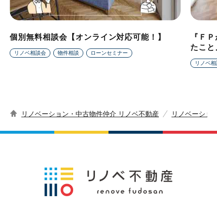
個別無料相談会【オンライン対応可能！】
『ＦＰ
たこと
リノベ相談会
物件相談
ローンセミナー
リノベ相
リノベーション・中古物件仲介 リノベ不動産
リノベーショ