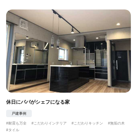
#ガーデニング
#都心に暮らす
#下町に暮らす
#眺望最高
#水辺の住まい
#緑がいっぱい
#300万円以下
休日にパパがシェフになる家
戸建事例
#耐震も万全
#こだわりインテリア
#こだわりキッチン
#無垢の木
#タイル