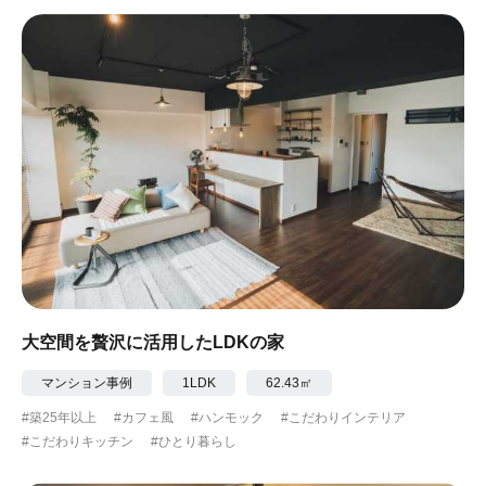
大空間を贅沢に活用したLDKの家
マンション事例
1LDK
62.43㎡
#築25年以上
#カフェ風
#ハンモック
#こだわりインテリア
#こだわりキッチン
#ひとり暮らし