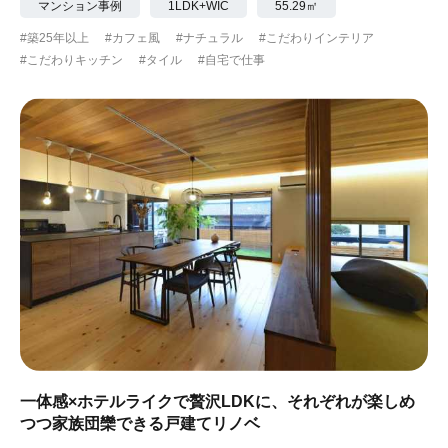
マンション事例
1LDK+WIC
55.29㎡
#築25年以上
#カフェ風
#ナチュラル
#こだわりインテリア
#こだわりキッチン
#タイル
#自宅で仕事
一体感×ホテルライクで贅沢LDKに、それぞれが楽しめ
つつ家族団欒できる戸建てリノベ