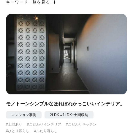
キーワード一覧を見る
#カフェ風
#昭和レトロ
#和テイスト
#ナチュラル
#アジアンテイスト
#アンティーク調
#ハンモック
#コンクリート壁
#ガラスブロック
#土間あり
#こだわりインテリア
#こだわりキッチン
#自転車収納
#作り付けの家具
#あえて古材
#黒板
#無垢の木
#タイル
#壁一面本棚
#ヘリンボーン床
#ひとり暮らし
モノトーンシンプルなほれぼれかっこいいインテリア。
#ふたり暮らし
#子育てに優しい
マンション事例
2LDK→1LDK+土間収納
#土間あり
#こだわりインテリア
#こだわりキッチン
#スローライフ
#自宅で仕事
#ペットと暮らす
#ひとり暮らし
#ふたり暮らし