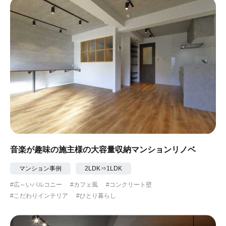
音楽が趣味の施主様の大容量収納マンションリノベ
マンション事例
2LDK⇒1LDK
#広～いバルコニー
#カフェ風
#コンクリート壁
#こだわりインテリア
#ひとり暮らし