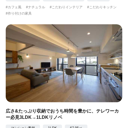
#カフェ風
#ナチュラル
#こだわりインテリア
#こだわりキッチン
#作り付けの家具
広さ&たっぷり収納でおうち時間を豊かに、テレワーカ
ー必見3LDK→1LDKリノベ
マンション事例
1LDK
67.95㎡