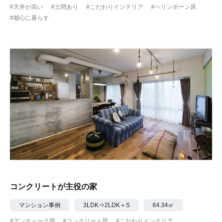
#天井が高い
#土間あり
#こだわりインテリア
#ヘリンボーン床
#都心に暮らす
コンクリートが主役の家
マンション事例
3LDK⇒2LDK＋S
64.34㎡
#アンティーク調
#コンクリート壁
#こだわりインテリア