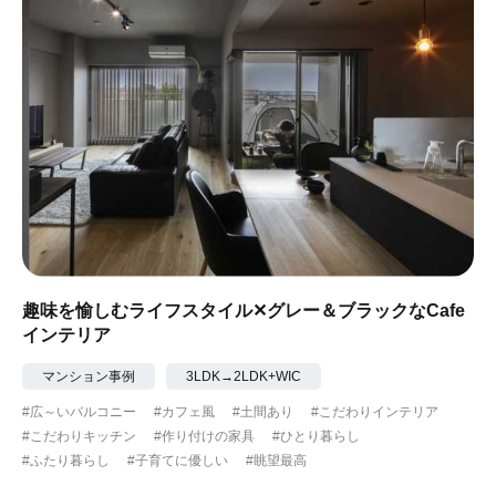
趣味を愉しむライフスタイル✕グレー＆ブラックなCafe
インテリア
マンション事例
3LDK→2LDK+WIC
#広～いバルコニー
#カフェ風
#土間あり
#こだわりインテリア
#こだわりキッチン
#作り付けの家具
#ひとり暮らし
#ふたり暮らし
#子育てに優しい
#眺望最高