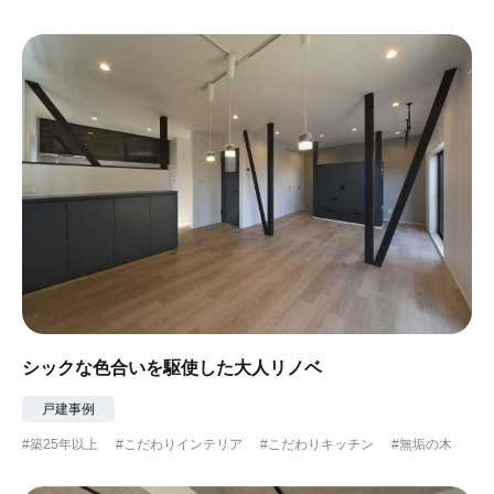
#ガーデニング
#都心に暮らす
#下町に暮らす
#眺望最高
#水辺の住まい
#緑がいっぱい
#300万円以下
シックな色合いを駆使した大人リノベ
戸建事例
#築25年以上
#こだわりインテリア
#こだわりキッチン
#無垢の木