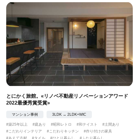
とにかく旅館。«リノベ不動産リノベーションアワード
2022最優秀賞受賞»
マンション事例
3LDK → 2LDK+WIC
#築25年以上
#庭あり
#昭和レトロ
#和テイスト
#土間あり
#こだわりインテリア
#こだわりキッチン
#作り付けの家具
#あえて古材
#タイル
#ひとり暮らし
#ふたり暮らし