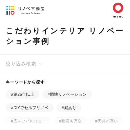
こだわりインテリア リノベー
ション事例
絞り込み検索
キーワードから探す
#築25年以上
#団地リノベーション
#DIYでセルフリノベ
#庭あり
#広～いバルコニー
#耐震も万全
#天井が高い