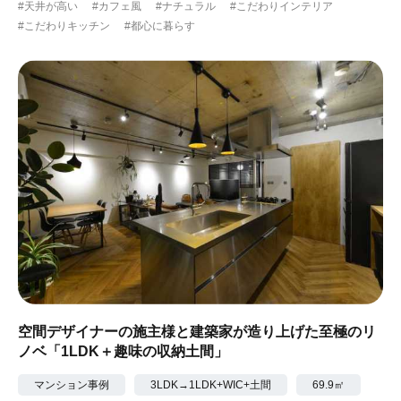
#天井が高い
#カフェ風
#ナチュラル
#こだわりインテリア
#こだわりキッチン
#都心に暮らす
空間デザイナーの施主様と建築家が造り上げた至極のリ
ノベ「1LDK＋趣味の収納土間」
マンション事例
3LDK→1LDK+WIC+土間
69.9㎡