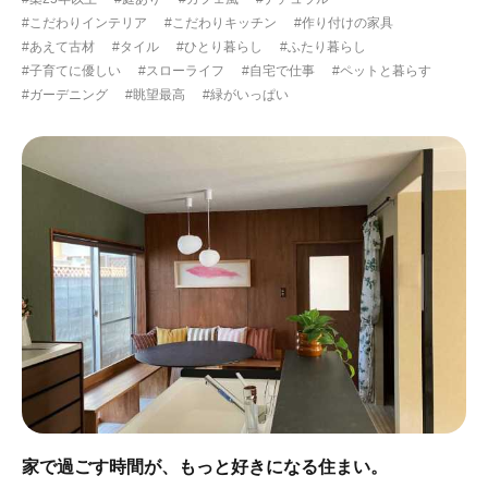
#こだわりインテリア
#こだわりキッチン
#作り付けの家具
#あえて古材
#タイル
#ひとり暮らし
#ふたり暮らし
#子育てに優しい
#スローライフ
#自宅で仕事
#ペットと暮らす
#ガーデニング
#眺望最高
#緑がいっぱい
家で過ごす時間が、もっと好きになる住まい。