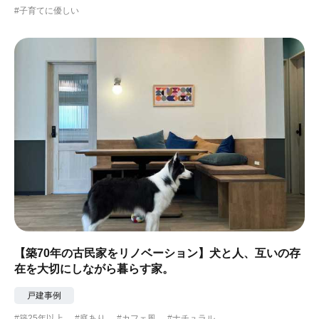
#子育てに優しい
#ガーデニング
#都心に暮らす
#下町に暮らす
#眺望最高
#水辺の住まい
#緑がいっぱい
#300万円以下
【築70年の古民家をリノベーション】犬と人、互いの存
在を大切にしながら暮らす家。
戸建事例
#築25年以上
#庭あり
#カフェ風
#ナチュラル