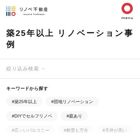
築25年以上 リノベーション事
例
絞り込み検索
キーワードから探す
#築25年以上
#団地リノベーション
#DIYでセルフリノベ
#庭あり
#広～いバルコニー
#耐震も万全
#天井が高い