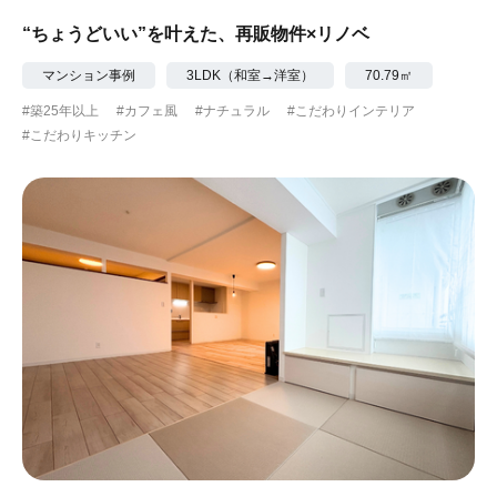
“ちょうどいい”を叶えた、再販物件×リノベ
マンション事例
3LDK（和室→洋室）
70.79㎡
#築25年以上
#カフェ風
#ナチュラル
#こだわりインテリア
#こだわりキッチン