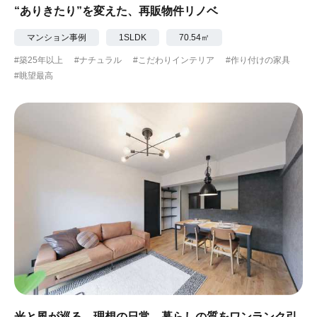
“ありきたり”を変えた、再販物件リノベ
マンション事例
1SLDK
70.54㎡
#築25年以上
#ナチュラル
#こだわりインテリア
#作り付けの家具
#眺望最高
光と風が巡る、理想の日常。暮らしの質をワンランク引