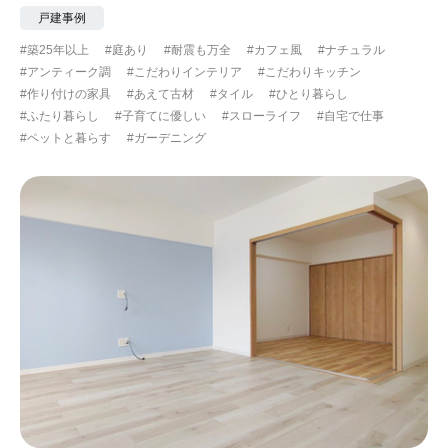
戸建事例
#築25年以上
#庭あり
#耐震も万全
#カフェ風
#ナチュラル
#アンティーク調
#こだわりインテリア
#こだわりキッチン
#作り付けの家具
#あえて古材
#タイル
#ひとり暮らし
#ふたり暮らし
#子育てに優しい
#スローライフ
#自宅で仕事
#ペットと暮らす
#ガーデニング