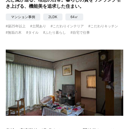
き上げる、機能美を追求した住まい。
マンション事例
2LDK
64㎡
#築25年以上
#土間あり
#こだわりインテリア
#こだわりキッチン
#無垢の木
#タイル
#ふたり暮らし
#自宅で仕事