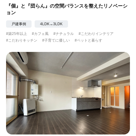
『個』と『団らん』の空間バランスを整えたリノベーシ
ョン
戸建事例
4LDK→3LDK
#築25年以上
#カフェ風
#ナチュラル
#こだわりインテリア
#こだわりキッチン
#子育てに優しい
#ペットと暮らす