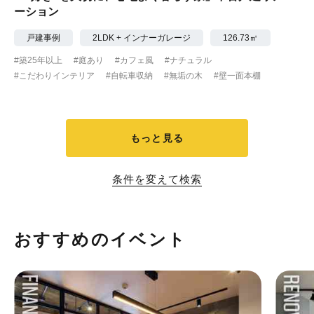
ーション
戸建事例
2LDK + インナーガレージ
126.73㎡
#築25年以上
#庭あり
#カフェ風
#ナチュラル
#こだわりインテリア
#自転車収納
#無垢の木
#壁一面本棚
もっと見る
条件を変えて検索
おすすめのイベント