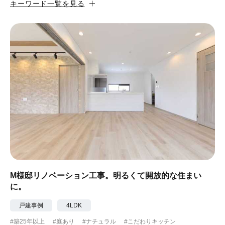
キーワード一覧を見る
#カフェ風
#昭和レトロ
#和テイスト
#ナチュラル
#アジアンテイスト
#アンティーク調
#ハンモック
#コンクリート壁
#ガラスブロック
#土間あり
#こだわりインテリア
#こだわりキッチン
#自転車収納
#作り付けの家具
#あえて古材
#黒板
#無垢の木
#タイル
#壁一面本棚
#ヘリンボーン床
#ひとり暮らし
M様邸リノベーション工事。明るくて開放的な住まい
に。
#ふたり暮らし
#子育てに優しい
戸建事例
4LDK
#スローライフ
#自宅で仕事
#ペットと暮らす
#築25年以上
#庭あり
#ナチュラル
#こだわりキッチン