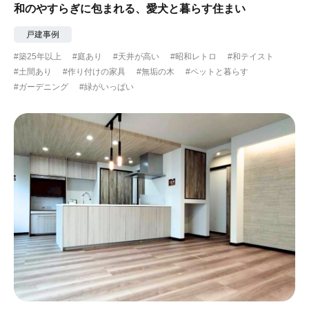
和のやすらぎに包まれる、愛犬と暮らす住まい
戸建事例
#築25年以上
#庭あり
#天井が高い
#昭和レトロ
#和テイスト
#土間あり
#作り付けの家具
#無垢の木
#ペットと暮らす
#ガーデニング
#緑がいっぱい