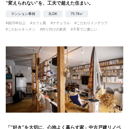
“変えられない”を、工夫で超えた住まい。
マンション事例
3LDK
75.78㎡
#築25年以上
#カフェ風
#ナチュラル
#こだわりインテリア
#こだわりキッチン
#作り付けの家具
#子育てに優しい
「”好き”を大切に、心地よく暮らす家」中古戸建リノベ