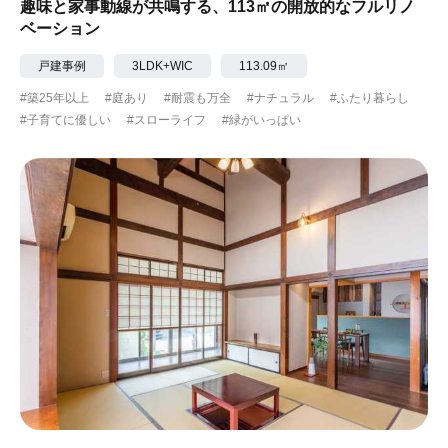
趣味と家事動線が共鳴する、113㎡の開放的なフルリノ
ベーション
戸建事例
3LDK+WIC
113.09㎡
#築25年以上
#庭あり
#耐震も万全
#ナチュラル
#ふたり暮らし
#子育てに優しい
#スローライフ
#緑がいっぱい