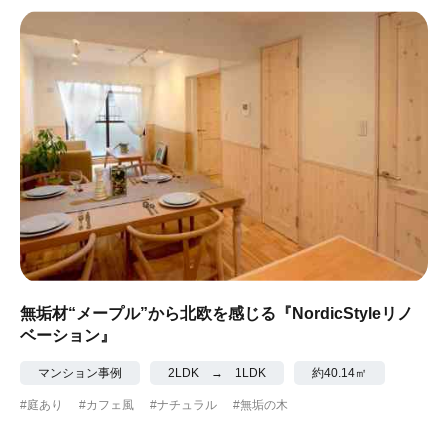
#ナチュラル
#アジアンテイスト
#アンティーク調
#ハンモック
#コンクリート壁
#ガラスブロック
#土間あり
#こだわりインテリア
#こだわりキッチン
#自転車収納
#作り付けの家具
#あえて古材
#黒板
#無垢の木
#タイル
#壁一面本棚
#ヘリンボーン床
#ひとり暮らし
無垢材“メープル”から北欧を感じる『NordicStyleリノ
ベーション』
#ふたり暮らし
#子育てに優しい
マンション事例
2LDK → 1LDK
約40.14㎡
#スローライフ
#自宅で仕事
#ペットと暮らす
#庭あり
#カフェ風
#ナチュラル
#無垢の木
#ガーデニング
#都心に暮らす
#下町に暮らす