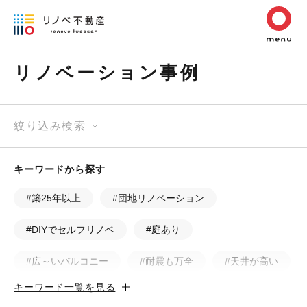
リノベーション事例
絞り込み検索
キーワードから探す
#築25年以上
#団地リノベーション
#DIYでセルフリノベ
#庭あり
#広～いバルコニー
#耐震も万全
#天井が高い
キーワード一覧を見る
#カフェ風
#昭和レトロ
#和テイスト