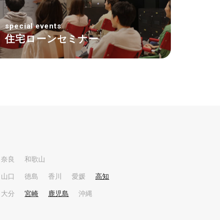
special events
住宅ローンセミナー
奈良
和歌山
山口
徳島
香川
愛媛
高知
大分
宮崎
鹿児島
沖縄