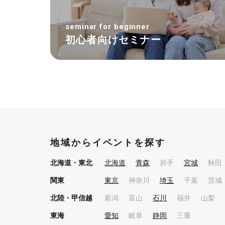
seminar for beginner
初心者向けセミナー
地域からイベントを探す
北海道・東北
北海道
青森
岩手
宮城
秋田
関東
東京
神奈川
埼玉
千葉
茨城
北陸・甲信越
新潟
富山
石川
福井
山梨
東海
愛知
岐阜
静岡
三重