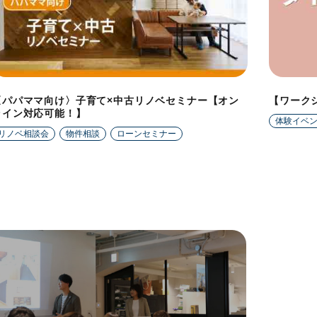
〈パパママ向け〉子育て×中古リノベセミナー【オン
【ワーク
ライン対応可能！】
体験イベ
リノベ相談会
物件相談
ローンセミナー