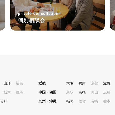
private consultation
個別相談会
山形
福島
近畿
大阪
兵庫
京都
滋賀
栃木
群馬
中国・四国
鳥取
島根
岡山
広島
長野
九州・沖縄
福岡
佐賀
長崎
熊本