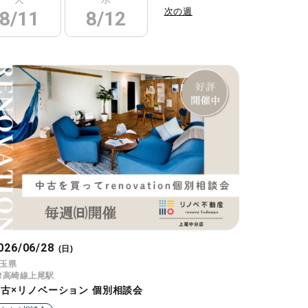
次の週
8/11
8/12
8/13
8/14
026/06/28
(日)
玉県
R高崎線上尾駅
中古×リノベーション 個別相談会