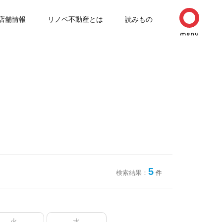
店舗情報
リノベ不動産とは
読みもの
5
検索結果：
件
火
水
木
金