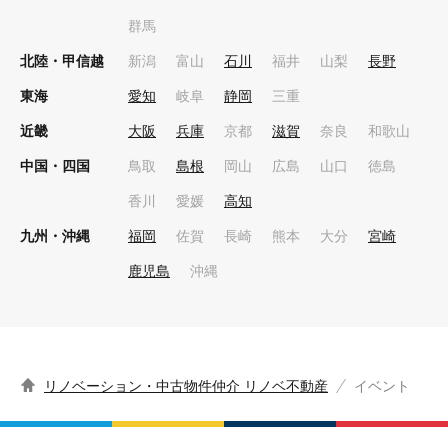
群馬
北陸・甲信越
新潟
富山
石川
福井
山梨
長野
東海
愛知
岐阜
静岡
三重
近畿
大阪
兵庫
京都
滋賀
奈良
和歌山
中国・四国
鳥取
島根
岡山
広島
山口
徳島
香川
愛媛
高知
九州・沖縄
福岡
佐賀
長崎
熊本
大分
宮崎
鹿児島
沖縄
リノベーション・中古物件仲介 リノベ不動産
イベント