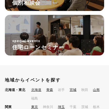
個別相談会
special events
住宅ローンセミナー
地域からイベントを探す
北海道・東北
北海道
青森
岩手
宮城
秋田
山形
福島
関東
東京
神奈川
埼玉
千葉
茨城
栃木