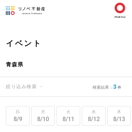
イベント
青森県
3
絞り込み検索
検索結果：
件
日
月
火
水
木
8/9
8/10
8/11
8/12
8/13