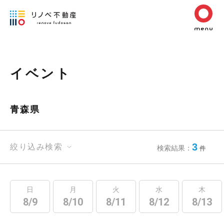
イベント
青森県
3
絞り込み検索
検索結果：
件
日
月
火
水
木
8/9
8/10
8/11
8/12
8/13