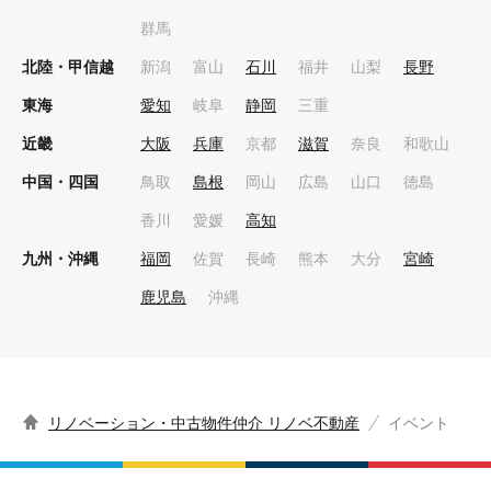
群馬
北陸・甲信越
新潟
富山
石川
福井
山梨
長野
東海
愛知
岐阜
静岡
三重
近畿
大阪
兵庫
京都
滋賀
奈良
和歌山
中国・四国
鳥取
島根
岡山
広島
山口
徳島
香川
愛媛
高知
九州・沖縄
福岡
佐賀
長崎
熊本
大分
宮崎
鹿児島
沖縄
リノベーション・中古物件仲介 リノベ不動産
イベント