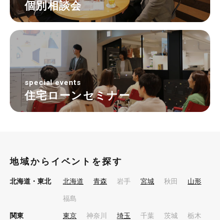
個別相談会
special events
住宅ローンセミナー
地域からイベントを探す
北海道・東北
北海道
青森
岩手
宮城
秋田
山形
福島
関東
東京
神奈川
埼玉
千葉
茨城
栃木