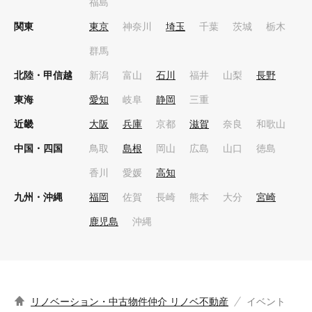
福島
関東
東京
神奈川
埼玉
千葉
茨城
栃木
群馬
北陸・甲信越
新潟
富山
石川
福井
山梨
長野
東海
愛知
岐阜
静岡
三重
近畿
大阪
兵庫
京都
滋賀
奈良
和歌山
中国・四国
鳥取
島根
岡山
広島
山口
徳島
香川
愛媛
高知
九州・沖縄
福岡
佐賀
長崎
熊本
大分
宮崎
鹿児島
沖縄
リノベーション・中古物件仲介 リノベ不動産
イベント