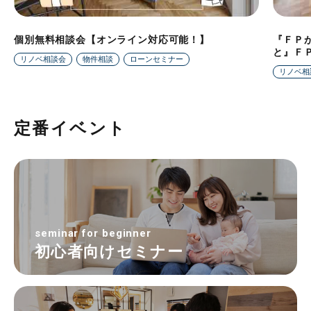
個別無料相談会【オンライン対応可能！】
『ＦＰ
と』Ｆ
リノベ相談会
物件相談
ローンセミナー
リノベ相
定番イベント
seminar for beginner
初心者向けセミナー