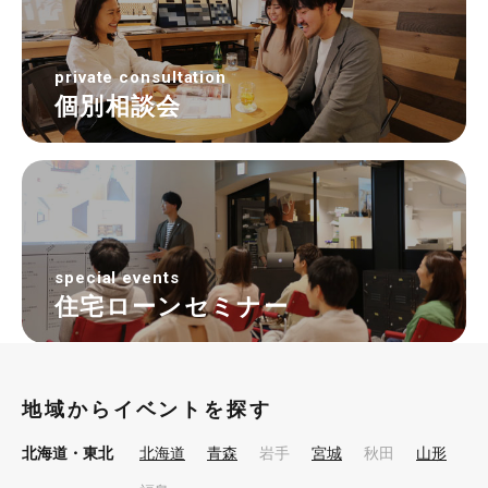
private consultation
個別相談会
special events
住宅ローンセミナー
地域からイベントを探す
北海道・東北
北海道
青森
岩手
宮城
秋田
山形