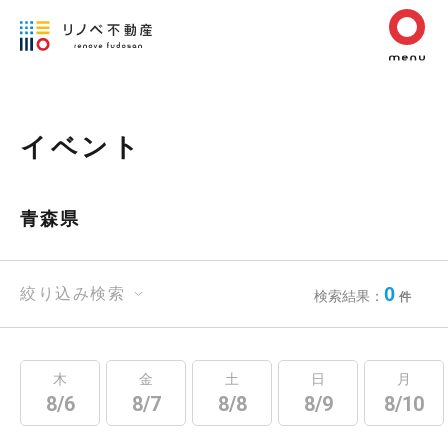
イベント
青森県
0
絞り込み検索
検索結果：
件
木
金
土
日
月
8/6
8/7
8/8
8/9
8/10