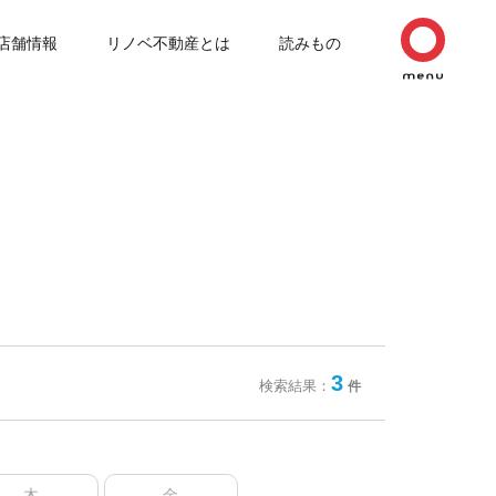
店舗情報
リノベ不動産とは
読みもの
3
検索結果：
件
木
金
土
日