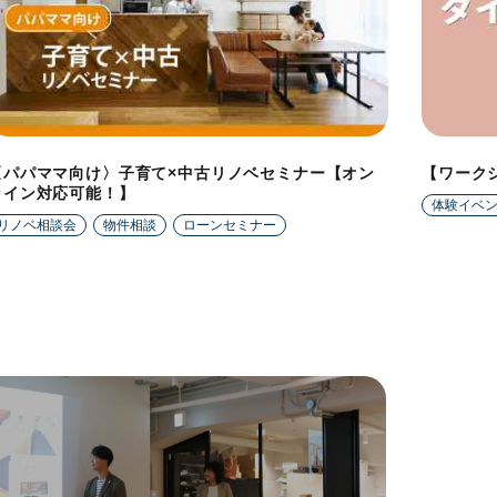
〈パパママ向け〉子育て×中古リノベセミナー【オン
【ワーク
ライン対応可能！】
体験イベ
リノベ相談会
物件相談
ローンセミナー