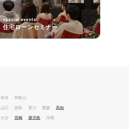
special events
住宅ローンセミナー
奈良
和歌山
山口
徳島
香川
愛媛
高知
大分
宮崎
鹿児島
沖縄