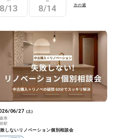
次の週
8/13
8/14
8/15
8/16
026/06/27
(土)
森県
前駅
失敗しないリノベーション個別相談会