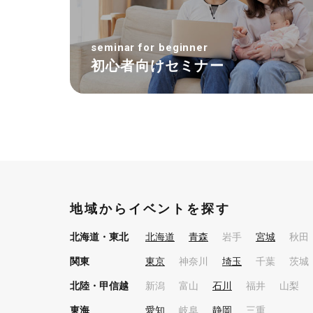
seminar for beginner
初心者向けセミナー
地域からイベントを探す
北海道・東北
北海道
青森
岩手
宮城
秋田
関東
東京
神奈川
埼玉
千葉
茨城
北陸・甲信越
新潟
富山
石川
福井
山梨
東海
愛知
岐阜
静岡
三重