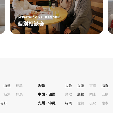
private consultation
個別相談会
山形
福島
近畿
大阪
兵庫
京都
滋賀
栃木
群馬
中国・四国
鳥取
島根
岡山
広島
長野
九州・沖縄
福岡
佐賀
長崎
熊本