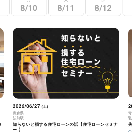
8/10
8/11
8/12
2026/06/27
2
(土)
青森県
青
弘前駅
弘
ミ
知らないと損する住宅ローンの話【住宅ローンセミナ
ー 】