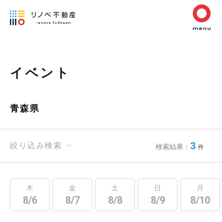
イベント
青森県
3
絞り込み検索
検索結果：
件
木
金
土
日
月
8/6
8/7
8/8
8/9
8/10