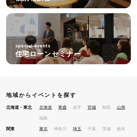
special events
住宅ローンセミナー
地域からイベントを探す
北海道・東北
北海道
青森
岩手
宮城
秋田
山形
福島
関東
東京
神奈川
埼玉
千葉
茨城
栃木