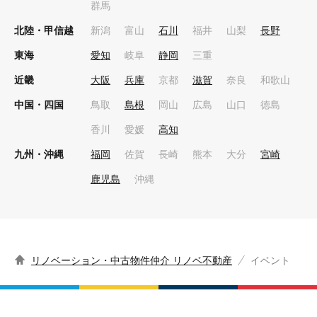
群馬
北陸・甲信越
新潟
富山
石川
福井
山梨
長野
東海
愛知
岐阜
静岡
三重
近畿
大阪
兵庫
京都
滋賀
奈良
和歌山
中国・四国
鳥取
島根
岡山
広島
山口
徳島
香川
愛媛
高知
九州・沖縄
福岡
佐賀
長崎
熊本
大分
宮崎
鹿児島
沖縄
リノベーション・中古物件仲介 リノベ不動産
イベント