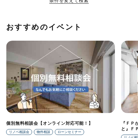
条件を変えて検索
おすすめのイベント
個別無料相談会【オンライン対応可能！】
『ＦＰ
と』Ｆ
リノベ相談会
物件相談
ローンセミナー
リノベ相