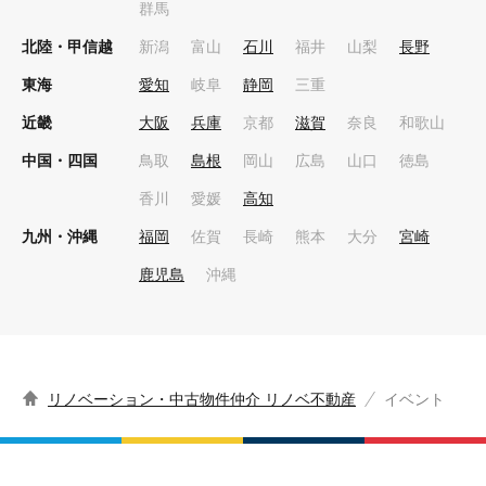
群馬
北陸・甲信越
新潟
富山
石川
福井
山梨
長野
東海
愛知
岐阜
静岡
三重
近畿
大阪
兵庫
京都
滋賀
奈良
和歌山
中国・四国
鳥取
島根
岡山
広島
山口
徳島
香川
愛媛
高知
九州・沖縄
福岡
佐賀
長崎
熊本
大分
宮崎
鹿児島
沖縄
リノベーション・中古物件仲介 リノベ不動産
イベント