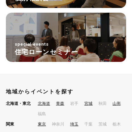
special events
住宅ローンセミナー
地域からイベントを探す
北海道・東北
北海道
青森
岩手
宮城
秋田
山形
福島
関東
東京
神奈川
埼玉
千葉
茨城
栃木