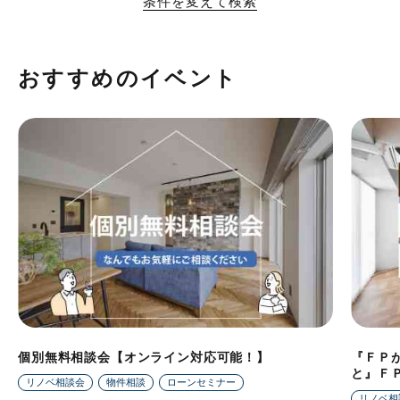
条件を変えて検索
おすすめのイベント
個別無料相談会【オンライン対応可能！】
『ＦＰ
と』Ｆ
リノベ相談会
物件相談
ローンセミナー
リノベ相