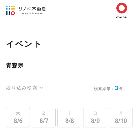
イベント
青森県
3
絞り込み検索
検索結果：
件
木
金
土
日
月
8/6
8/7
8/8
8/9
8/10