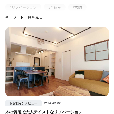
#リノベーション
#半個室
#玄関
キーワード一覧を見る
#小上がり
#ホテルライク
#マンション
#無垢
#猫と暮らす
#50㎡以下
#北欧
#土間
#ビフォア・アフター
#戸建
#中古物件
#ペット
#フルリノベーション
#無垢フローリング
#視覚効果
#予算
#照明
#タイル
#書斎
#洗面所
#リノベ先輩インタビュー
#広みせ！
お客様インタビュー
2020.09.07
木の質感で大人テイストなリノベーション