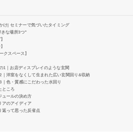
っかけ| セミナーで気づいたタイミング
好きな場所3つ"
グ】
ン】
ワークスペース】
その1｜お店ディスプレイのような玄関
2｜洋室をなくして生まれた広い玄関回り&収納
3｜色・質感にこだわった水回り
たところ
ジュールの決め方
リアのアイディア
り返って思った反省点