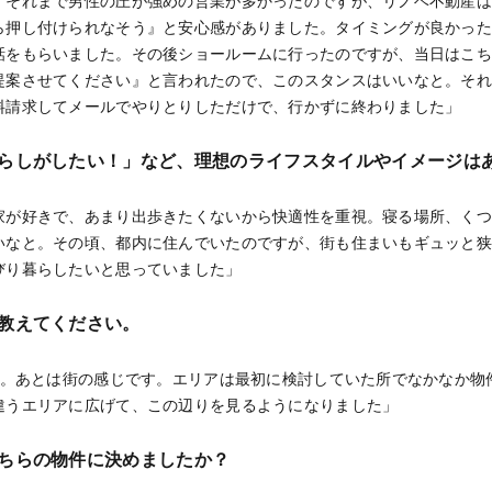
。それまで男性の圧が強めの営業が多かったのですが、リノベ不動産
ら押し付けられなそう』と安心感がありました。タイミングが良かっ
話をもらいました。その後ショールームに行ったのですが、当日はこ
提案させてください』と言われたので、このスタンスはいいなと。そ
料請求してメールでやりとりしただけで、行かずに終わりました」
らしがしたい！」など、理想のライフスタイルやイメージは
家が好きで、あまり出歩きたくないから快適性を重視。寝る場所、く
いなと。その頃、都内に住んでいたのですが、街も住まいもギュッと
びり暮らしたいと思っていました」
教えてください。
希望。あとは街の感じです。エリアは最初に検討していた所でなかなか物
違うエリアに広げて、この辺りを見るようになりました」
ちらの物件に決めましたか？