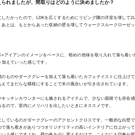
に変えられましたが、間取りはどのように決めましたか？
したかったので、LDKを広くするためにリビング隣の洋室を壊して2
。あとは、もとからあった収納の壁を壊してウォークスルークローゼ
木×アイアンのイメージをベースに、暗めの色味を取り入れて落ち着い
を加えていった感じです」
調のものやダークグレーを加えて落ち着いたカフェテイストに仕上げ
あえてまだらな模様にすることで木の風合いが引き出されています。
やキッチンカウンターにも施されるアイテムで、少ない面積でも存在
れるので、室内にメリハリを出したいときにオススメです。
にしているのがダークグレーのアクセントクロスです。一般的な白壁
ので落ち着きがありつつオリジナリティの高いインテリアに仕上がっ
という感じですよね。壁の色を少し変えるだけで、こんなにも印象が