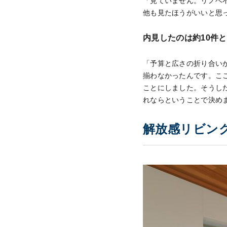
「見ていません。リノベ
他も見たほうがいいと思
内見したのは約10件
「予算と広さの折り合い
揃わなかったんです。こ
ことにしました。そうし
れならということで決め
解放感リビン