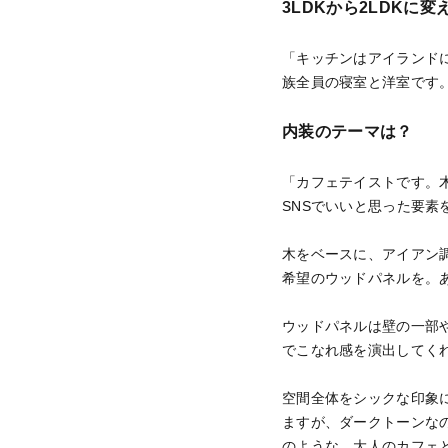
3LDKから2LDK
「キッチンはアイランドに
族全員の寝室と洋室です
内装のテーマは？
「カフェテイストです。
SNSでいいと思った要素
木をベースに、アイアン
希望のウッドパネルを。
ウッドパネルは壁の一部
でこなれ感を演出してく
空間全体をシックな印象
ますが、ダークトーンな
のような、大人のカフェ