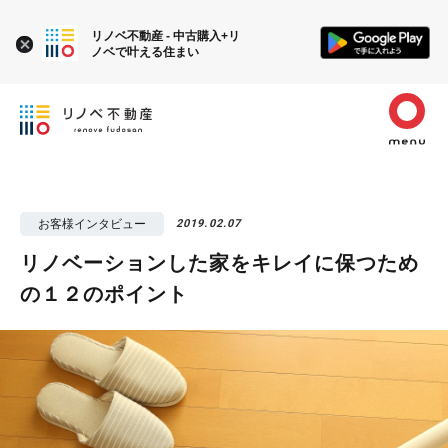
リノベ不動産 - 中古購入+リ
ノベで叶える住まい
お客様インタビュー
2019.02.07
リノベーションした家をキレイに保つため
の１２のポイント