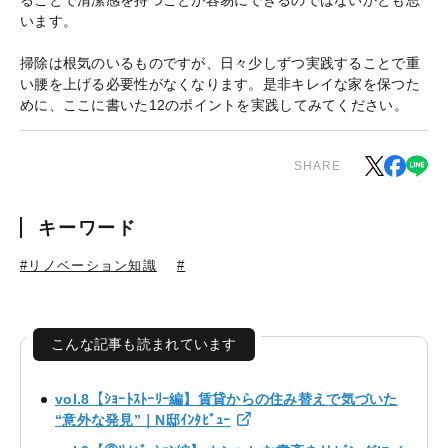
ることで清潔感を持つことが容易にできるのではないかとも思
います。
掃除は根気のいるものですが、日々少しずつ実践することで重
い腰を上げる必要性がなくなります。是非キレイな家を保つた
めに、ここに書いた12のポイントを実践してみてください。
SHARE
キーワード
#リノベーション知識
#
こんな記事も読まれています
vol.8【ｼｮｰﾄｽﾄｰﾘｰ編】賃貸からの住み替えで気づいた
“意外な発見”｜N邸ｲﾝﾀﾋﾞｭｰ