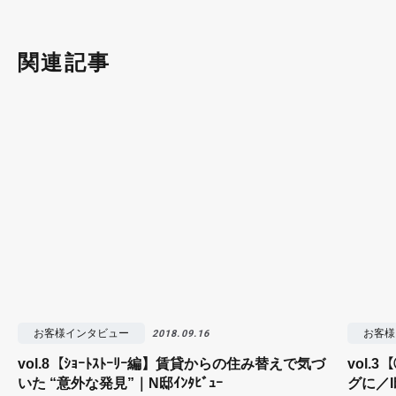
関連記事
お客様インタビュー
お客様
2018.09.16
vol.8【ｼｮｰﾄｽﾄｰﾘｰ編】賃貸からの住み替えで気づ
vol.
いた “意外な発見”｜N邸ｲﾝﾀﾋﾞｭｰ
グに／I邸