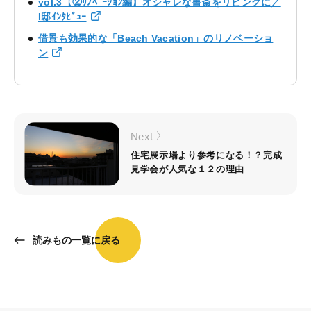
vol.3【②ﾘﾉﾍﾞｰｼｮﾝ編】オシャレな書斎をリビングに／
I邸ｲﾝﾀﾋﾞｭｰ
借景も効果的な「Beach Vacation」のリノベーショ
ン
Next
住宅展示場より参考になる！？完成
見学会が人気な１２の理由
読みもの一覧に戻る