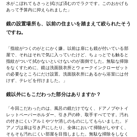
水がこぼれてもさっと拭けば済むのでラクです。このおかげも
あって予算内に抑えられました」
鏡の設置場所も、以前の住まいを踏まえて絞られたそう
ですね。
「指紋がつくのがとにかく嫌。以前は扉にも鏡が付いている部
屋で、それはそれで気に入っていたけど、ちょっとでも触ると
指紋がついて拭かないといけないのが面倒でした。無駄な掃除
をなくすために、鏡は洗面脱衣所とウォークインクローゼット
の必要なところにだけ設置。洗面脱衣所にあるから浴室には付
けず、テレビを付けました。」
鏡以外にもこだわった部分はありますか？
「今回こだわったのは、風呂の鏡だけでなく、ドアノブやトイ
レットペーパーホルダー、引き戸の枠、取手すべてです。汚れ
の付きにくいアルミやツヤ消しのものにしてもらいました。ド
アノブは扉は引き戸にしたり、全体において掃除がしやすく、
そもそも汚れにくい部屋を目指しました。無駄な掃除をしなく