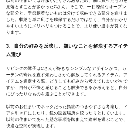
以前の住まいでは洋服がたくさんあるため、前に買ったものを
見落とすことが多かったCさん。そこで、一目瞭然なオープン
な部分と、季節柄着ないものは分けて収納できる部分を造りま
した。収納も単に広さを確保するだけではなく、自分がわかり
やすいようにメリハリをつけることで、より使い勝手が良くな
ります。
3、自分の好みを反映し、嫌いなことを解決するアイテ
ム選び
リビングの障子はCさんが好きなシンプルなデザインかつ、カ
ーテンの寄れを直す煩わしさから解放してくれるアイテム。ア
イテムを選定する際、どうしても好みから考えてしまいがちで
すが、自分が不快と感じることも解決できるか考えると、自分
にぴったりなものを選ぶことができます。
以前のお住まいでネックだった指紋のつきやすさも考慮し、ド
アを引き戸にしたり、鏡の設置場所を絞ったりとしています。
以前の住まいであった懸念事項を踏まえて建材を選ぶことで、
快適な空間が実現します。