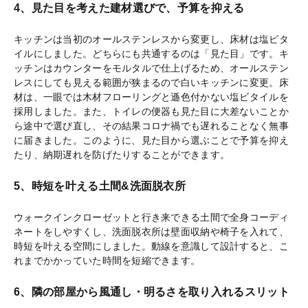
4、見た目を考えた建材選びで、予算を抑える
キッチンは当初のオールステンレスから変更し、床材は塩ビタ
イルにしました。どちらにも共通するのは「見た目」です。キ
ッチンはカウンターをモルタルで仕上げるため、オールステン
レスにしても見える範囲が狭まるので白いキッチンに変更。床
材は、一眼では木材フローリングと遜色付かない塩ビタイルを
採用しました。また、トイレの便器も見た目に大差ないことか
ら途中で選び直し、その結果コロナ禍でも遅れることなく無事
に届きました。このように、見た目から選ぶことで予算を抑え
たり、納期遅れを防げたりすることができます。
5、時短を叶える土間&洗面脱衣所
ウォークインクローゼットと行き来できる土間で全身コーディ
ネートをしやすくし、洗面脱衣所は壁面収納や椅子を入れて、
時短を叶える空間にしました。動線を意識して設計すると、こ
れまでかかっていた時間を短縮できます。
6、隣の部屋から風通し・明るさを取り入れるスリット