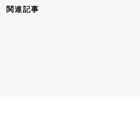
関連記事
お客様インタビュー
お客様
2020.10.30
シンプル＋遊び心の王道リノベーション
リノベ
なオフ
#リノベーション
#無垢フローリング
#こだわり事例
#リノベの事例
#リノベ