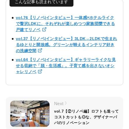
こんな記事も読まれています
vol.76【リノベ|インタビュー】一体感×ホテルライク
で贅沢LDKに、それぞれが楽しめつつ家族団欒できる
戸建てリノベ
vol.37【リノベ|インタビュー】3LDK→2LDKで生まれ
るゆとりと開放感。グリーンが映えるインテリア好き
の洗練空間
vol.64【リノベ|インタビュー】ギャラリーライクな見
せる収納で「脱・生活感」。子育て感を出さないオシ
ャレリノベ
Next
vol.7【②リノベ編】ロフトも造って
コストカットも◎な、デザイナーパ
パのリノベーション