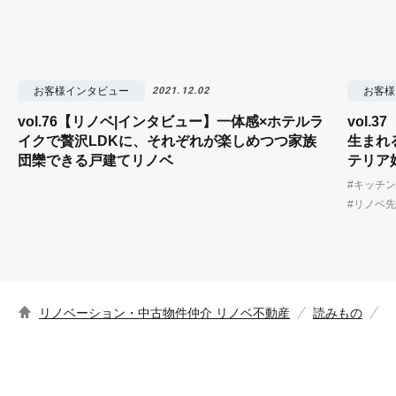
お客様インタビュー
お客様
2021.12.02
vol.76【リノベ|インタビュー】一体感×ホテルラ
vol.
イクで贅沢LDKに、それぞれが楽しめつつ家族
生まれ
団欒できる戸建てリノベ
テリア
#キッチン
#リノベ
リノベーション・中古物件仲介 リノベ不動産
読みもの