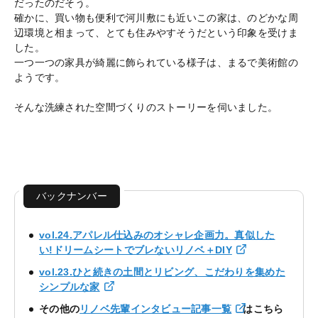
だったのだそう。
確かに、買い物も便利で河川敷にも近いこの家は、のどかな周
辺環境と相まって、とても住みやすそうだという印象を受けま
した。
一つ一つの家具が綺麗に飾られている様子は、まるで美術館の
ようです。
そんな洗練された空間づくりのストーリーを伺いました。
バックナンバー
vol.24.アパレル仕込みのオシャレ企画力。真似した
い!ドリームシートでブレないリノベ＋DIY
vol.23.ひと続きの土間とリビング、こだわりを集めた
シンプルな家
その他の
リノベ先輩インタビュー記事一覧
はこちら