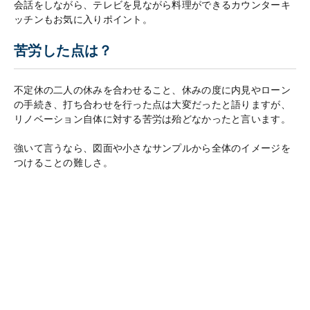
会話をしながら、テレビを見ながら料理ができるカウンターキ
ッチンもお気に入りポイント。
苦労した点は？
​不定休の二人の休みを合わせること、休みの度に内見やローン
の手続き、打ち合わせを行った点は大変だったと語りますが、
リノベーション自体に対する苦労は殆どなかったと言います。
強いて言うなら、図面や小さなサンプルから全体のイメージを
つけることの難しさ。
分からないことだらけの中、スケジュールが進んでいくので失
敗が怖くて慎重にはなりましたが、営業や設計担当のフォロー
で、徐々に不安はなくなっていったそう。
趣味の映画からもインプット