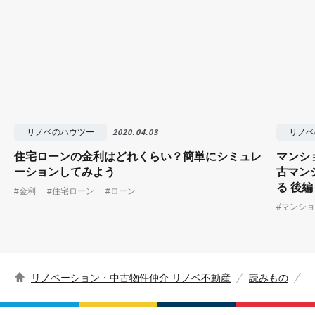
リノベのハウツー
リノベ
2020.04.03
住宅ローンの金利はどれくらい？簡単にシミュレ
マンシ
ーションしてみよう
古マン
る 後編
#金利
#住宅ローン
#ローン
#マンシ
リノベーション・中古物件仲介 リノベ不動産
読みもの