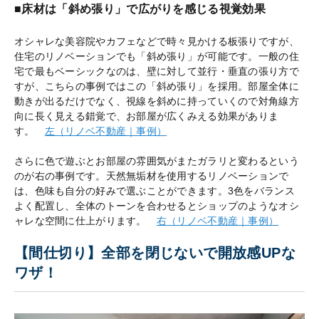
■床材は「斜め張り」で広がりを感じる視覚効果
オシャレな美容院やカフェなどで時々見かける板張りですが、
住宅のリノベーションでも「斜め張り」が可能です。一般の住
宅で最もベーシックなのは、壁に対して並行・垂直の張り方で
すが、こちらの事例ではこの「斜め張り」を採用。部屋全体に
動きが出るだけでなく、視線を斜めに持っていくので対角線方
向に長く見える錯覚で、お部屋が広くみえる効果がありま
す。
左（リノベ不動産｜事例）
さらに色で遊ぶとお部屋の雰囲気がまたガラリと変わるという
のが右の事例です。天然無垢材を使用するリノベーションで
は、色味も自分の好みで選ぶことができます。3色をバランス
よく配置し、全体のトーンを合わせるとショップのようなオシ
ャレな空間に仕上がります。
右（リノベ不動産｜事例）
【間仕切り】全部を閉じないで開放感UPな
ワザ！