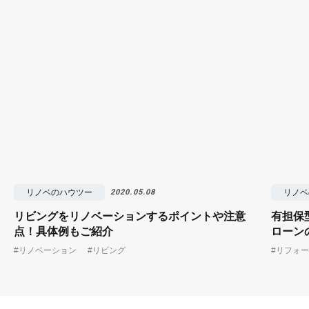
リノベのハウツー
リノベ
2020.05.08
リビングをリノベーションするポイントや注意
有担保
点！具体例もご紹介
ローン
#リノベーション
#リビング
#リフォ