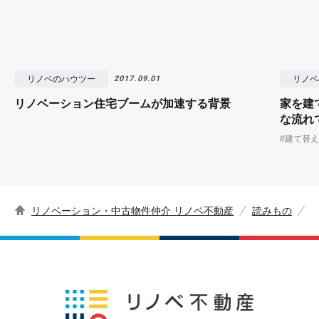
リノベのハウツー
リノベ
2017.09.01
リノベーション住宅ブームが加速する背景
家を建
な流れ
#建て替え
リノベーション・中古物件仲介 リノベ不動産
読みもの